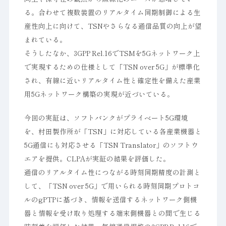
る。合わせて複数装置のリアルタイム同期制御による生
産性向上に向けて、TSNやさらなる通信品質の向上が望
まれている。
そうしたなか、3GPP Rel.16でTSMを5Gネットワーク上
で実現するための仕様として「TSN over 5G」が標準化
され、有線に近いリアルタイム性と確定性を備えた産業
用5Gネットワーク構築の実現が近づいている。
今回の実証は、ソフトバンクがプライベート5G環境
を、村田製作所が「TSN」に対応している各産業機器と
5G通信にも対応させる「TSN Translator」のソフトウ
エアを提供。CLPAが実証の結果を評価した。
通信のリアルタイム性につながる時刻同期精度の計測と
して、「TSN over 5G」で用いられる時刻同期プロトコ
ルのgPTPに基づき、情報を送信するネットワーク側機
器と情報を受け取り処理する端末側機器との間で生じる