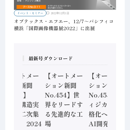
イベント・セミナー
2022年12月1日
オプテックス・エフエー、12/7～パシフィコ
横浜「国際画像機器展2022」に出展
最新号ダウンロード
【オートメー
【オートメー
【オートメー
ション新聞
ション新聞
ション新聞
No.455】
No.454】世
No.453】フ
「経済構造実
界をリードす
ィジカルAI本
態調査二次集
る先進的な工
格化へ 国産
計結果」2024
場
AI開発や社会