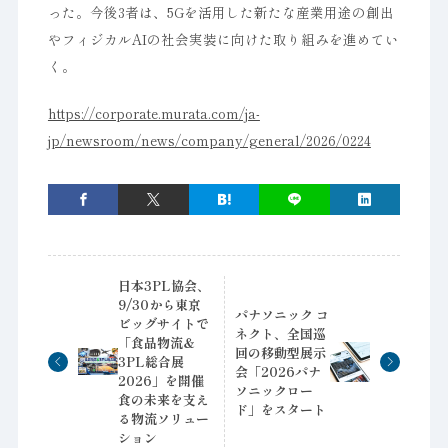
った。今後3者は、5Gを活用した新たな産業用途の創出
やフィジカルAIの社会実装に向けた取り組みを進めてい
く。
https://corporate.murata.com/ja-
jp/newsroom/news/company/general/2026/0224
日本3PL協会、
9/30から東京
パナソニック コ
ビッグサイトで
ネクト、全国巡
「食品物流＆
回の移動型展示
3PL総合展
会「2026パナ
2026」を開催
ソニックロー
食の未来を支え
ド」をスタート
る物流ソリュー
ション