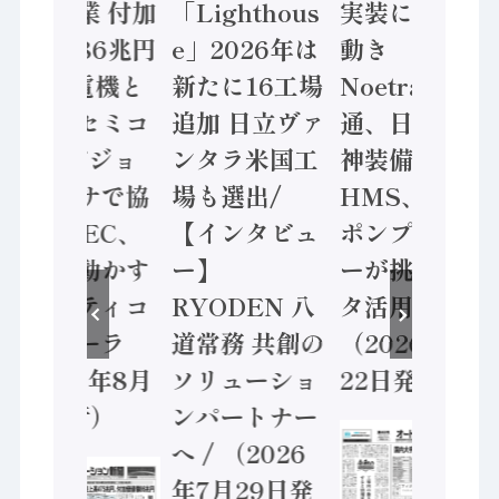
年製造業 付加
「Lighthous
実装に活発な
価値額86兆円
e」2026年は
動き
/ 三菱電機と
新たに16工場
Noetra、富士
ソニーセミコ
追加 日立ヴァ
通、日立 / 兵
ン AIビジョ
ンタラ米国工
神装備 ×
ンセンサで協
場も選出/
HMS、老舗
業 / IDEC、
【インタビュ
ポンプメーカ
安全に動かす
ー】
ーが挑むデー
セーフティコ
RYODEN 八
タ活用 など
ントローラ
道常務 共創の
（2026年7月
（2026年8月
ソリューショ
22日発行）
5日発行）
ンパートナー
へ / （2026
年7月29日発