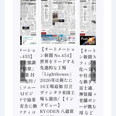
【オートメーショ
【オートメーショ
【オートメーショ
ン新聞 No.454】
ン新聞 No.455】
ン新聞 No.453】
世界をリードする
「経済構造実態調
フィジカルAI本格
先進的な工場
査二次集計結果」
化へ 国産AI開発
「Lighthouse」
2024年製造業 付
や社会実装に活発
2026年は新たに
加価値額86兆円 /
な動き Noetra、
16工場追加 日立
三菱電機とソニー
富士通、日立 / 兵
ヴァンタラ米国工
セミコン AIビジ
神装備 × HMS、
場も選出/ 【イン
ョンセンサで協業
老舗ポンプメーカ
タビュー】
/ IDEC、安全に動
ーが挑むデータ活
RYODEN 八道常
かすセーフティコ
用 など（2026年7