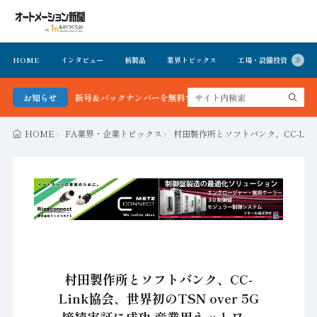
HOME
インタビュー
新製品
業界トピックス
工場・設備投資
イ
ン新聞 最新号＆バックナンバーを無料で公開中 詳細はこちら
お知らせ
HOME
FA業界・企業トピックス
村田製作所とソフトバンク、CC-Lin
村田製作所とソフトバンク、CC-
Link協会、世界初のTSN over 5G