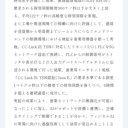
時刻差を評価した結果、無線通信規格の3GPP Rel.16で
要求される時刻同期精度900ナノ秒以下を大きく上回
る、平均122ナノ秒の高精度な時刻同期を実現。
また工場や製造現場での稼働に向けた評価として、通信
を送信側から受信側までシームレスにつなぐエンドツー
エンドの制御環境における検証を産業用機器を使って実
施。CC-Link IE TSNに対応したリモートI/OとPLCを5G
ネットワーク経由で接続し、PLCからの制御信号がスイ
ッチや表示灯などの入出力デバイスへリアルタイムに伝
送される環境で行った結果、産業用イーサネット規格
「CC-Link IE TSN認証Class B」の要求水準である誤差
1マイクロ秒以下の精度での時刻同期を保ちつつ、6時間
を超える連続通信に成功した。
実証の成果により、産業ネットワークの無線化が可能に
なったことに加え、AIがロボットや設備と連携し、正確
なタイミングで制御できることが分かり、フィジカルAI
の実現に向けた基盤技術として活用が見込めることとな