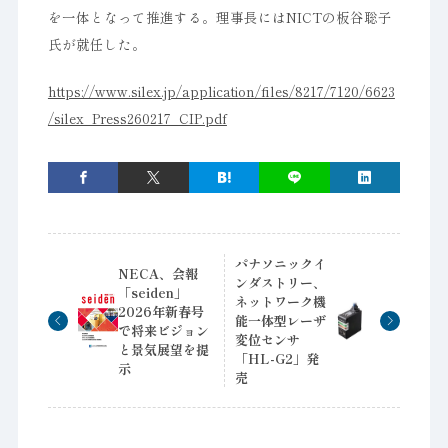
を一体となって推進する。理事長にはNICTの板谷聡子
氏が就任した。
https://www.silex.jp/application/files/8217/7120/6623
/silex_Press260217_CIP.pdf
パナソニックイ
NECA、会報
ンダストリー、
「seiden」
ネットワーク機
2026年新春号
能一体型レーザ
で将来ビジョン
変位センサ
と景気展望を提
「HL-G2」発
示
売