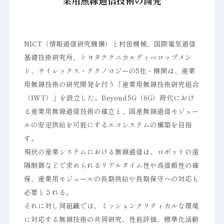
業用無線通信技術の開発
NICT（情報通信研究機構）と村田機械、国際電気通信
基礎技術研究所、トヨタテクニカルディベロップメン
ト、サイレックス・テクノロジーの5社・機関は、産業
用無線技術の研究開発を行う「産業用無線技術研究組合
（IWT）」を設立した。Beyond 5G（6G）時代におけ
る産業用無線通信技術の確立と、国産無線通信モジュー
ルの安定供給を可能にするエコシステムの構築を目指
す。
現状の産業システムにおける無線通信は、ロボットの遠
隔制御などで求められるリアルタイム性や高信頼性の確
保、産業用モジュールの長期供給や長期保守への対応も
必要とされる。
それに対し同組織では、ミッションクリティカルな環境
に対応する無線技術の共同研究、性能評価、標準化活動