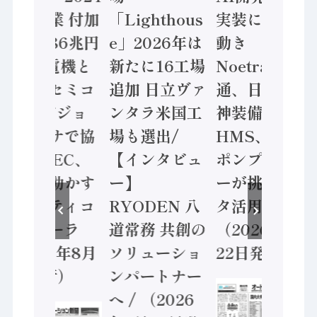
年製造業 付加
「Lighthous
実装に活発な
価値額86兆円
e」2026年は
動き
/ 三菱電機と
新たに16工場
Noetra、富士
ソニーセミコ
追加 日立ヴァ
通、日立 / 兵
ン AIビジョ
ンタラ米国工
神装備 ×
ンセンサで協
場も選出/
HMS、老舗
業 / IDEC、
【インタビュ
ポンプメーカ
安全に動かす
ー】
ーが挑むデー
セーフティコ
RYODEN 八
タ活用 など
ントローラ
道常務 共創の
（2026年7月
（2026年8月
ソリューショ
22日発行）
5日発行）
ンパートナー
へ / （2026