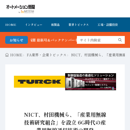
HOME
インタビュー
新製品
業界トピックス
工場・設備投資
イ
メーション新聞 最新号＆バックナンバーを無料で公開中 詳細はこちら
お知らせ
HOME
FA業界・企業トピックス
NICT、村田機械ら、「産業用無線
NICT、村田機械ら、「産業用無線
技術研究組合」を設立 6G時代の産