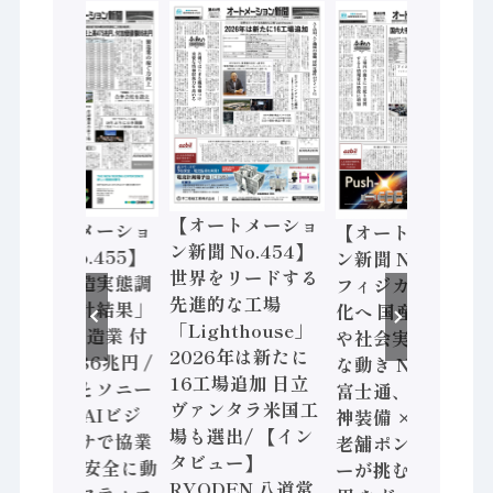
【オートメーショ
【オートメーショ
【オートメーショ
ン新聞 No.454】
ン新聞 No.455】
ン新聞 No.453】
世界をリードする
「経済構造実態調
フィジカルAI本格
先進的な工場
査二次集計結果」
化へ 国産AI開発
「Lighthouse」
2024年製造業 付
や社会実装に活発
2026年は新たに
加価値額86兆円 /
な動き Noetra、
16工場追加 日立
三菱電機とソニー
富士通、日立 / 兵
ヴァンタラ米国工
セミコン AIビジ
神装備 × HMS、
場も選出/ 【イン
ョンセンサで協業
老舗ポンプメーカ
タビュー】
/ IDEC、安全に動
ーが挑むデータ活
RYODEN 八道常