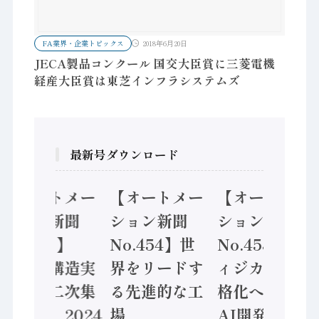
FA業界・企業トピックス
2018年6月20日
JECA製品コンクール 国交大臣賞に三菱電機
経産大臣賞は東芝インフラシステムズ
最新号ダウンロード
【オートメー
【オートメー
【オートメー
ション新聞
ション新聞
ション新聞
No.455】
No.454】世
No.453】フ
「経済構造実
界をリードす
ィジカルAI本
態調査二次集
る先進的な工
格化へ 国産
計結果」2024
場
AI開発や社会