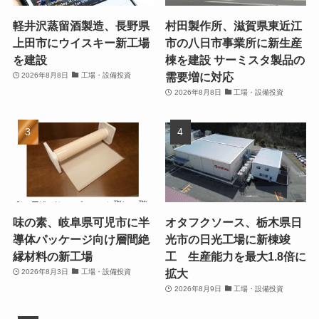
軽井沢蒸留酒製造、長野県
村田製作所、滋賀県東近江
上田市にウイスキー新工場
市の八日市事業所に新生産
を建設
棟を建設 サーミスタ製品の
需要増に対応
2026年8月8日
工場・設備投資
2026年8月8日
工場・設備投資
味の素、岐阜県可児市に半
オタフクソース、栃木県日
導体パッケージ向け層間絶
光市の日光工場に新棟竣
縁材料の新工場
工 生産能力を最大1.8倍に
拡大
2026年8月3日
工場・設備投資
2026年8月9日
工場・設備投資