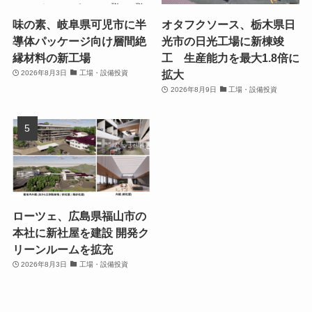
味の素、岐阜県可児市に半
オタフクソース、栃木県日
導体パッケージ向け層間絶
光市の日光工場に新棟竣
縁材料の新工場
工 生産能力を最大1.8倍に
拡大
2026年8月3日
工場・設備投資
2026年8月9日
工場・設備投資
ローツェ、広島県福山市の
本社に新社屋を建設 開発ク
リーンルームを拡充
2026年8月3日
工場・設備投資