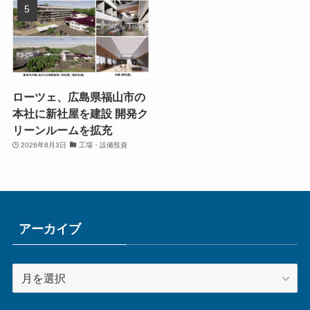
ローツェ、広島県福山市の
本社に新社屋を建設 開発ク
リーンルームを拡充
2026年8月3日
工場・設備投資
アーカイブ
ア
ー
カ