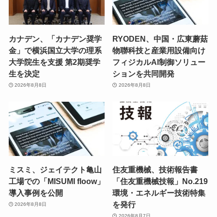
カナデン、「カナデン奨学
RYODEN、中国・広東蘑菇
金」で横浜国立大学の理系
物聯科技と産業用設備向け
大学院生を支援 第2期奨学
フィジカルAI制御ソリュー
生を決定
ションを共同開発
2026年8月8日
2026年8月8日
ミスミ、ジェイテクト亀山
住友重機械、技術報告書
工場での「MISUMI floow」
「住友重機械技報」No.219
導入事例を公開
環境・エネルギー技術特集
を発行
2026年8月8日
2026年8月7日