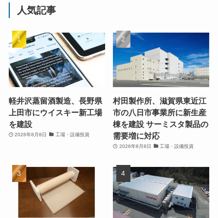
人気記事
軽井沢蒸留酒製造、長野県
村田製作所、滋賀県東近江
上田市にウイスキー新工場
市の八日市事業所に新生産
を建設
棟を建設 サーミスタ製品の
需要増に対応
2026年8月8日
工場・設備投資
2026年8月8日
工場・設備投資