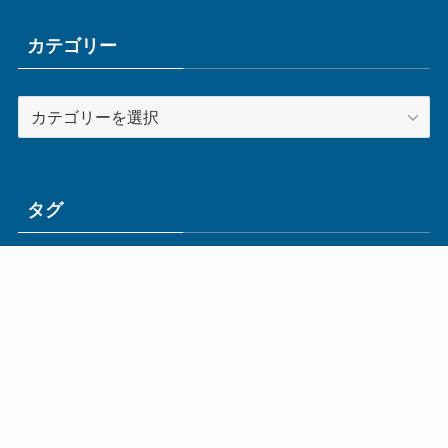
イ
ブ
カテゴリー
カ
テ
ゴ
リ
ー
タグ
ge
IoT
ものづくり
エネルギー
オムロン
コネクタ
コンピュータ
スイッチ
セキュリティ
センサ
タイ
デザイン
デジタル
ドイツ
バリ
ライン
ロボット
三菱電機
中国
企業
制御機器
制御盤
効率化
動向
半導体
安全
展示会
採用
接続
搬送
改善
機械
液晶
温度
無線
物流
経済産業省
自動車
製造業
見える化
輸出
通信
部品
電子部品
電気