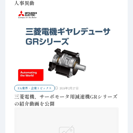
人事異動
FA業界・企業トピックス
2024年2月27日
三菱電機、サーボモータ用減速機GRシリーズ
の紹介動画を公開