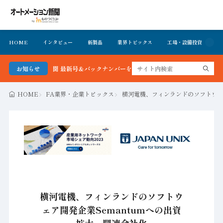
HOME
インタビュー
新製品
業界トピックス
工場・設備投資
イ
ーション新聞 最新号＆バックナンバーを無料で公開中 詳細はこちら
お知らせ
HOME
FA業界・企業トピックス
横河電機、フィンランドのソフトウェア
横河電機、フィンランドのソフトウ
ェア開発企業Semantumへの出資