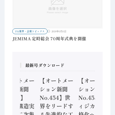
FA業界・企業トピックス
2018年6月6日
JEMIMA 定時総会 70周年式典を開催
最新号ダウンロード
【オートメー
【オートメー
【オートメー
ション新聞
ション新聞
ション新聞
No.455】
No.454】世
No.453】フ
「経済構造実
界をリードす
ィジカルAI本
態調査二次集
る先進的な工
格化へ 国産