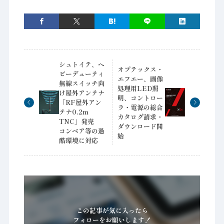
シュトイテ、ヘ
オプテックス・
ビーデューティ
エフエー、画像
無線スイッチ向
処理用LED照
け屋外アンテナ
明、コントロー
「RF屋外アン
ラ・電源の総合
テナ0.2m
カタログ請求・
TNC」発売
ダウンロード開
コンベア等の過
始
酷環境に対応
この記事が気に入ったら
フォローをお願いします！