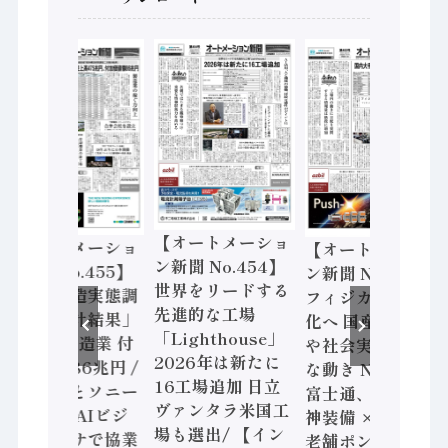
【オートメーショ
【オートメーショ
【オートメーショ
ン新聞 No.454】
ン新聞 No.455】
ン新聞 No.453】
世界をリードする
「経済構造実態調
フィジカルAI本格
先進的な工場
査二次集計結果」
化へ 国産AI開発
「Lighthouse」
2024年製造業 付
や社会実装に活発
2026年は新たに
加価値額86兆円 /
な動き Noetra、
16工場追加 日立
三菱電機とソニー
富士通、日立 / 兵
ヴァンタラ米国工
セミコン AIビジ
神装備 × HMS、
場も選出/ 【イン
ョンセンサで協業
老舗ポンプメーカ