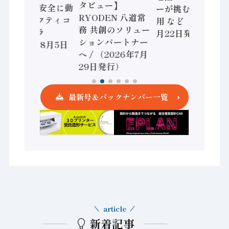
タビュー】
/ IDEC、安全に動
ーが挑むデータ活
RYODEN 八道常
かすセーフティコ
用 など（2026年7
務 共創のソリュー
ントローラ
月22日発行）
ションパートナー
（2026年8月5日
へ / （2026年7月
発行）
29日発行）
最新号＆バックナンバー一覧
article
新着記事