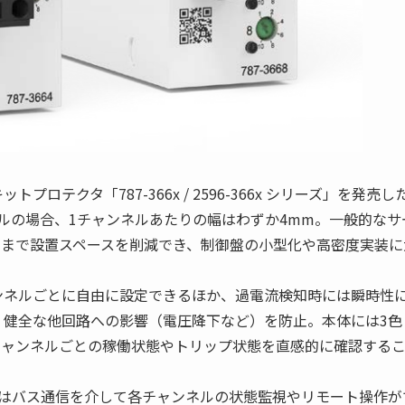
テクタ「787-366x / 2596-366x シリーズ」を発売し
デルの場合、1チャンネルあたりの幅はわずか4mm。一般的なサ
1にまで設置スペースを削減でき、制御盤の小型化や高密度実装に
ンネルごとに自由に設定できるほか、過電流検知時には瞬時性
、健全な他回路への影響（電圧降下など）を防止。本体には3色
チャンネルごとの稼働状態やトリップ状態を直感的に確認する
またはバス通信を介して各チャンネルの状態監視やリモート操作が