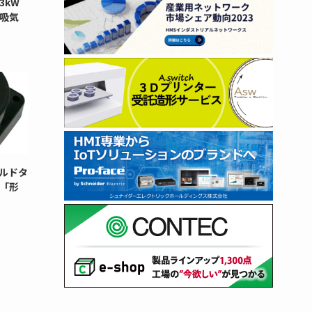
3kW
と吸気
ルドタ
「形