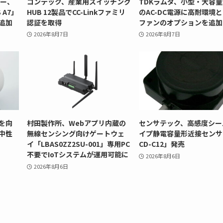
リー、
コンテック、産業用スイッチング
TDKラムダ、小型・大容量
 A7」
HUB 12製品でCC-Linkファミリ
のAC-DC電源に高耐環境
追加
認証を取得
ファンのオプションを追加
2026年8月7日
2026年8月7日
を向
村田製作所、Webアプリ内蔵の
センサテック、高感度シー
中性
無線センシング向けゲートウェ
イプ静電容量形近接センサ
イ「LBAS0ZZ2SU-001」専用PC
CD-C12」発売
不要でIoTシステムが運用可能に
2026年8月6日
2026年8月6日