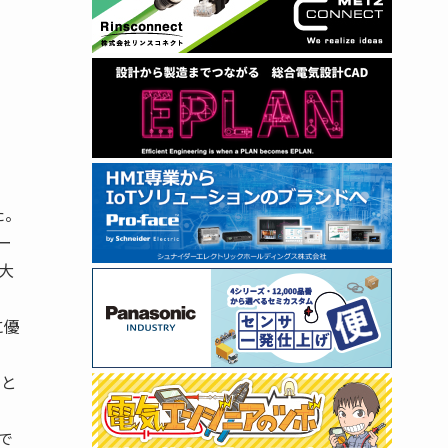
た。
ー
大
に優
こと
で