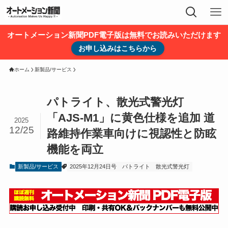
オートメーション新聞PDF電子版は無料でお読みいただけます
お申し込みはこちらから
ホーム
新製品/サービス
パトライト、散光式警光灯
「AJS-M1」に黄色仕様を追加 道
2025
12/25
路維持作業車向けに視認性と防眩
機能を両立
新製品/サービス
2025年12月24日号
パトライト
散光式警光灯