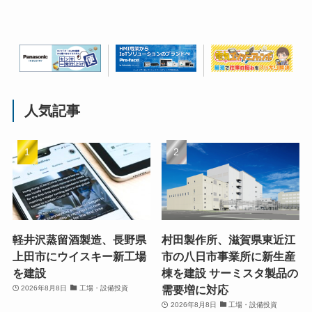
人気記事
軽井沢蒸留酒製造、長野県
村田製作所、滋賀県東近江
上田市にウイスキー新工場
市の八日市事業所に新生産
を建設
棟を建設 サーミスタ製品の
需要増に対応
2026年8月8日
工場・設備投資
2026年8月8日
工場・設備投資