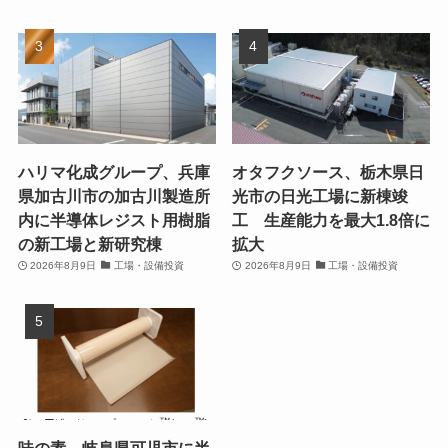
ハリマ化成グループ、兵庫
オタフクソース、栃木県日
県加古川市の加古川製造所
光市の日光工場に新棟竣
内に半導体レジスト用樹脂
工 生産能力を最大1.8倍に
の新工場と新研究棟
拡大
2026年8月9日
工場・設備投資
2026年8月9日
工場・設備投資
味の素、岐阜県可児市に半