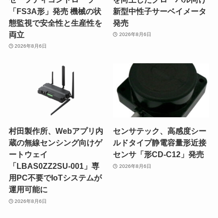
「FS3A形」発売 機械の状
新型中性子サーベイメータ
態監視で安全性と生産性を
発売
両立
2026年8月6日
2026年8月6日
村田製作所、Webアプリ内
センサテック、高感度シー
蔵の無線センシング向けゲ
ルドタイプ静電容量形近接
ートウェイ
センサ「形CD-C12」発売
「LBAS0ZZ2SU-001」専
2026年8月6日
用PC不要でIoTシステムが
運用可能に
2026年8月6日