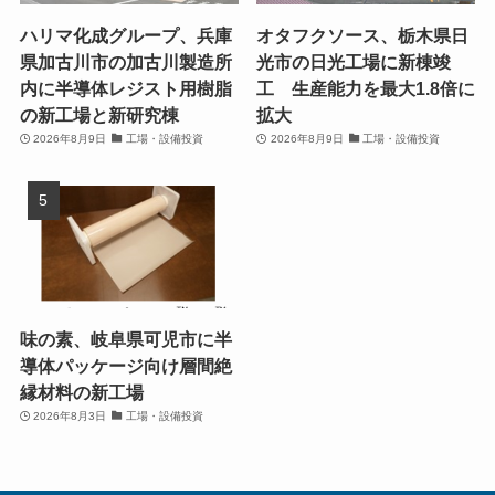
ハリマ化成グループ、兵庫
オタフクソース、栃木県日
県加古川市の加古川製造所
光市の日光工場に新棟竣
内に半導体レジスト用樹脂
工 生産能力を最大1.8倍に
の新工場と新研究棟
拡大
2026年8月9日
工場・設備投資
2026年8月9日
工場・設備投資
味の素、岐阜県可児市に半
導体パッケージ向け層間絶
縁材料の新工場
2026年8月3日
工場・設備投資