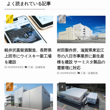
よく読まれている記事
軽井沢蒸留酒製造、長野県
村田製作所、滋賀県東近江
上田市にウイスキー新工場
市の八日市事業所に新生産
を建設
棟を建設 サーミスタ製品の
需要増に対応
2026年8月8日
工場・設備投資
2026年8月8日
工場・設備投資