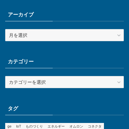
アーカイブ
ア
ー
カ
イ
ブ
カテゴリー
カ
テ
ゴ
リ
ー
タグ
ge
IoT
ものづくり
エネルギー
オムロン
コネクタ