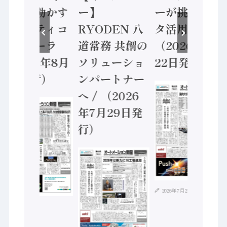
安全に動かす
ー】
ーが挑むデー
セーフティコ
RYODEN 八
タ活用 など
ントローラ
道常務 共創の
（2026年7月
（2026年8月
ソリューショ
22日発行）
5日発行）
ンパートナー
へ / （2026
年7月29日発
行）
2026年7月21日
2026年8月4日