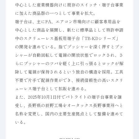
中心とした産業機器向けに既存のスイッチ・端子台事業
に加えた商品群の一つとして事業を拡大。
端子台は、主にFA、エアコン市場向けに顧客専用品を
中心とした商品を展開し、新たに標準品として特許申請
中のスクリューレス基板用端子台「TB-KDシリーズ」
の開発を進めている。指でプッシャーを深く押すとプッ
シャーが自動回転して電線の開放状態でロックされ、さ
らにプッシャーのツバを軽く上に引っ張るとロックが解
除して電線が保持されるという独自の構造を採用。工具
不要で片手で配線作業ができ、接続信頼性の高いスクリ
ューレス端子台として拡販を進める。
また、2025年10月1日付でパトライトの端子台事業を譲
受し、長野県の辰野工場をオータックス長野事業所へと
名称を変更し、国内の主要生産拠点として整備を進めて
いる。