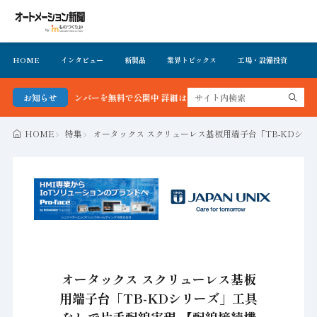
HOME
インタビュー
新製品
業界トピックス
工場・設備投資
イ
＆バックナンバーを無料で公開中 詳細はこちら
お知らせ
HOME
特集
オータックス スクリューレス基板用端子台「TB-KDシ
オータックス スクリューレス基板
用端子台「TB-KDシリーズ」工具