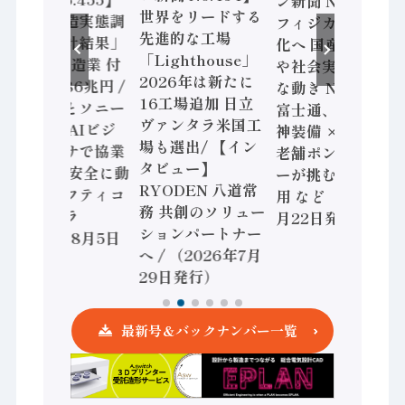
ン新聞 No.453】
世界をリードする
「経済構造実態調
フィジカルAI本格
先進的な工場
査二次集計結果」
化へ 国産AI開発
「Lighthouse」
2024年製造業 付
や社会実装に活発
2026年は新たに
加価値額86兆円 /
な動き Noetra、
16工場追加 日立
三菱電機とソニー
富士通、日立 / 兵
ヴァンタラ米国工
セミコン AIビジ
神装備 × HMS、
場も選出/ 【イン
ョンセンサで協業
老舗ポンプメーカ
タビュー】
/ IDEC、安全に動
ーが挑むデータ活
RYODEN 八道常
かすセーフティコ
用 など（2026年7
務 共創のソリュー
ントローラ
月22日発行）
ションパートナー
（2026年8月5日
へ / （2026年7月
発行）
29日発行）
最新号＆バックナンバー一覧