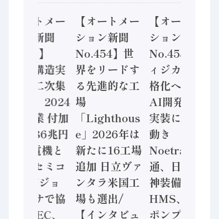
【オートメー
【オートメー
【オートメー
ション新聞
ション新聞
ション新聞
No.455】
No.454】世
No.453】フ
「経済構造実
界をリードす
ィジカルAI本
態調査二次集
る先進的な工
格化へ 国産
計結果」2024
場
AI開発や社会
年製造業 付加
「Lighthous
実装に活発な
価値額86兆円
e」2026年は
動き
/ 三菱電機と
新たに16工場
Noetra、富士
ソニーセミコ
追加 日立ヴァ
通、日立 / 兵
ン AIビジョ
ンタラ米国工
神装備 ×
ンセンサで協
場も選出/
HMS、老舗
業 / IDEC、
【インタビュ
ポンプメーカ