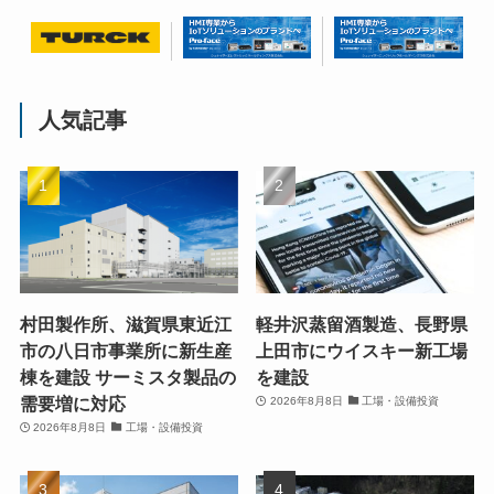
人気記事
村田製作所、滋賀県東近江
軽井沢蒸留酒製造、長野県
市の八日市事業所に新生産
上田市にウイスキー新工場
棟を建設 サーミスタ製品の
を建設
需要増に対応
2026年8月8日
工場・設備投資
2026年8月8日
工場・設備投資