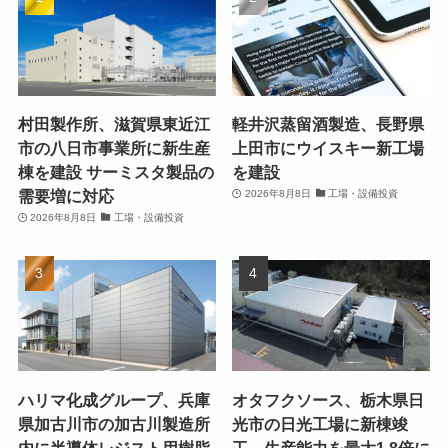
村田製作所、滋賀県東近江
軽井沢蒸留酒製造、長野県
市の八日市事業所に新生産
上田市にウイスキー新工場
棟を建設 サーミスタ製品の
を建設
需要増に対応
2026年8月8日
工場・設備投資
2026年8月8日
工場・設備投資
ハリマ化成グループ、兵庫
オタフクソース、栃木県日
県加古川市の加古川製造所
光市の日光工場に新棟竣
内に半導体レジスト用樹脂
工 生産能力を最大1.8倍に