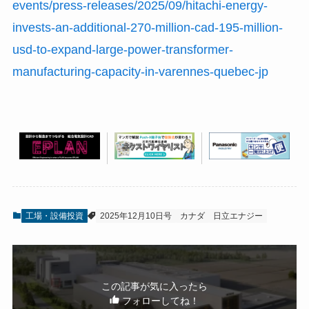
events/press-releases/2025/09/hitachi-energy-
invests-an-additional-270-million-cad-195-million-
usd-to-expand-large-power-transformer-
manufacturing-capacity-in-varennes-quebec-jp
工場・設備投資
2025年12月10日号
カナダ
日立エナジー
この記事が気に入ったら
フォローしてね！