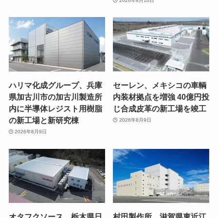
2026年8月10日
ハリマ化成グループ、兵庫
セーレン、メキシコの車輌
県加古川市の加古川製造所
内装材拠点を増強 40億円投
内に半導体レジスト用樹脂
じ合成皮革の新工場を竣工
の新工場と新研究棟
2026年8月9日
2026年8月9日
オタフクソース、栃木県日
村田製作所、滋賀県東近江