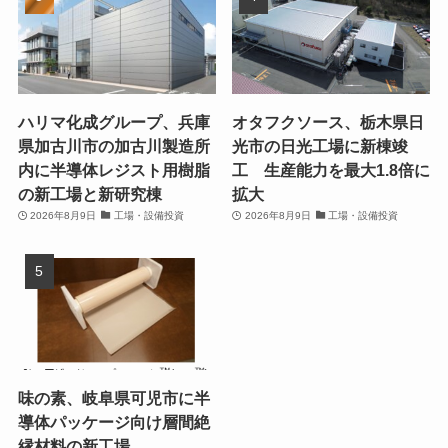
ハリマ化成グループ、兵庫
オタフクソース、栃木県日
県加古川市の加古川製造所
光市の日光工場に新棟竣
内に半導体レジスト用樹脂
工 生産能力を最大1.8倍に
の新工場と新研究棟
拡大
2026年8月9日
工場・設備投資
2026年8月9日
工場・設備投資
味の素、岐阜県可児市に半
導体パッケージ向け層間絶
縁材料の新工場