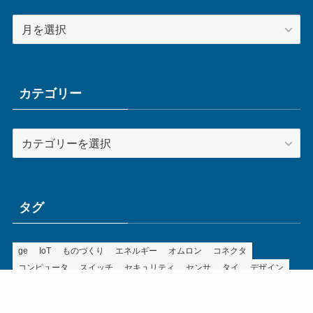
ア
ー
カ
イ
ブ
カテゴリー
カ
テ
ゴ
リ
ー
タグ
ge
IoT
ものづくり
エネルギー
オムロン
コネクタ
コンピュータ
スイッチ
セキュリティ
センサ
タイ
デザイン
デジタル
ドイツ
バリ
ライン
ロボット
三菱電機
中国
企業
制御機器
制御盤
効率化
動向
半導体
安全
展示会