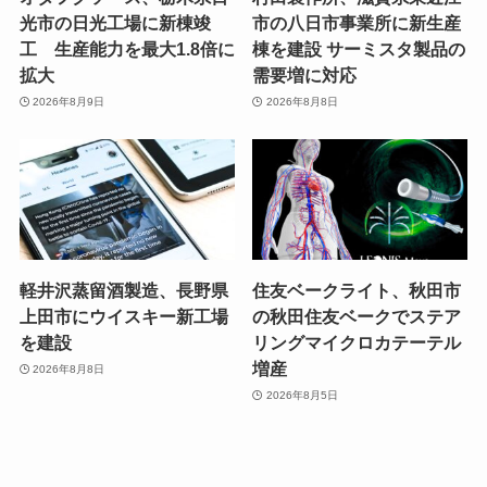
光市の日光工場に新棟竣
市の八日市事業所に新生産
工 生産能力を最大1.8倍に
棟を建設 サーミスタ製品の
拡大
需要増に対応
2026年8月9日
2026年8月8日
軽井沢蒸留酒製造、長野県
住友ベークライト、秋田市
上田市にウイスキー新工場
の秋田住友ベークでステア
を建設
リングマイクロカテーテル
増産
2026年8月8日
2026年8月5日