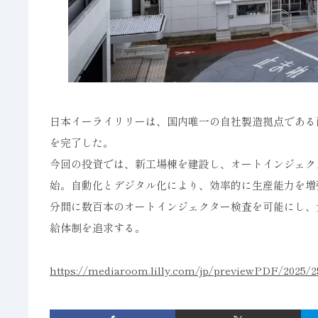
日本イーライリリーは、国内唯一の自社製造拠点である
を完了した。
今回の投資では、新工場棟を建設し、オートインジェクタ
始。自動化とデジタル化により、効率的に生産能力を増
分間に数百本のオートインジェクター検査を可能にし、
給体制を追求する。
https://mediaroom.lilly.com/jp/previewPDF/2025/25