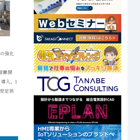
制の強化
稼働開
導入。1
安定供