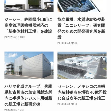
ジーシー、静岡県小山町に
協立電機、水質連続監視装
高度管理医療機器対応の
置「ユニレリーフ」研究開
「新生体材料工場」を建設
発のための開発研究所を新
設
2026年8月10日
2026年8月10日
ハリマ化成グループ、兵庫
セーレン、メキシコの車輌
県加古川市の加古川製造所
内装材拠点を増強 40億円投
内に半導体レジスト用樹脂
じ合成皮革の新工場を竣工
の新工場と新研究棟
2026年8月9日
2026年8月9日