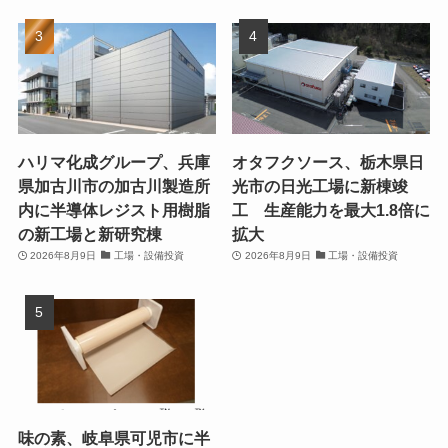
ハリマ化成グループ、兵庫
オタフクソース、栃木県日
県加古川市の加古川製造所
光市の日光工場に新棟竣
内に半導体レジスト用樹脂
工 生産能力を最大1.8倍に
の新工場と新研究棟
拡大
2026年8月9日
工場・設備投資
2026年8月9日
工場・設備投資
味の素、岐阜県可児市に半