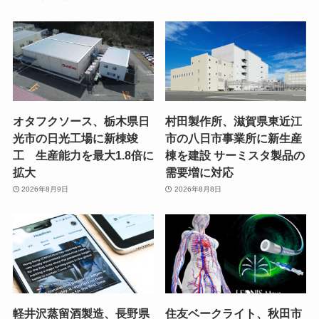
オタフクソース、栃木県日
村田製作所、滋賀県東近江
光市の日光工場に新棟竣
市の八日市事業所に新生産
工 生産能力を最大1.8倍に
棟を建設 サーミスタ製品の
拡大
需要増に対応
2026年8月9日
2026年8月8日
軽井沢蒸留酒製造、長野県
住友ベークライト、秋田市