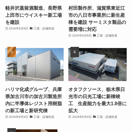
軽井沢蒸留酒製造、長野県
村田製作所、滋賀県東近江
上田市にウイスキー新工場
市の八日市事業所に新生産
を建設
棟を建設 サーミスタ製品の
需要増に対応
2026年8月8日
工場・設備投資
2026年8月8日
工場・設備投資
ハリマ化成グループ、兵庫
オタフクソース、栃木県日
県加古川市の加古川製造所
光市の日光工場に新棟竣
内に半導体レジスト用樹脂
工 生産能力を最大1.8倍に
の新工場と新研究棟
拡大
2026年8月9日
工場・設備投資
2026年8月9日
工場・設備投資