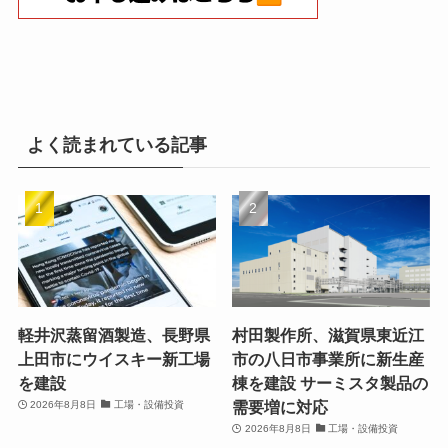
よく読まれている記事
軽井沢蒸留酒製造、長野県
村田製作所、滋賀県東近江
上田市にウイスキー新工場
市の八日市事業所に新生産
を建設
棟を建設 サーミスタ製品の
需要増に対応
2026年8月8日
工場・設備投資
2026年8月8日
工場・設備投資