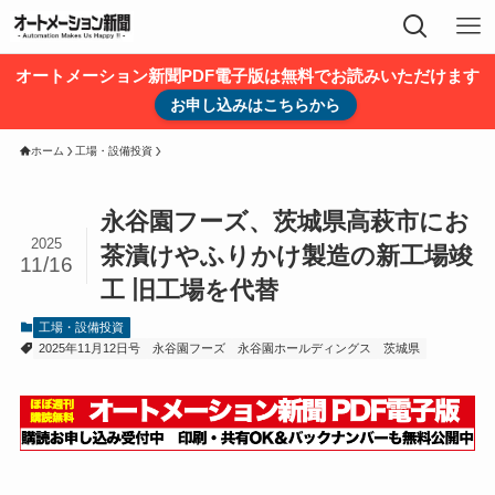
オートメーション新聞PDF電子版は無料でお読みいただけます
お申し込みはこちらから
ホーム
工場・設備投資
永谷園フーズ、茨城県高萩市にお
2025
茶漬けやふりかけ製造の新工場竣
11/16
工 旧工場を代替
工場・設備投資
2025年11月12日号
永谷園フーズ
永谷園ホールディングス
茨城県