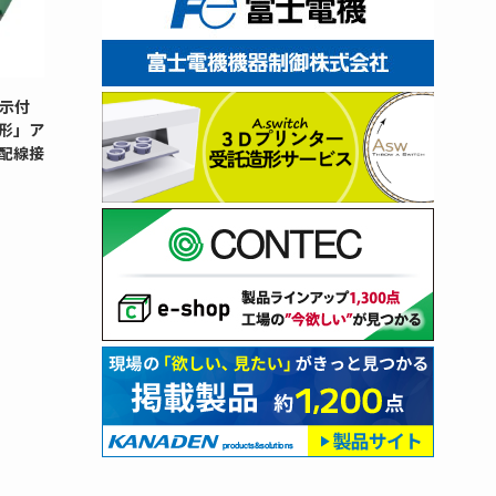
示付
G形」ア
配線接