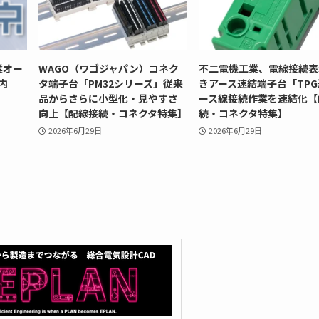
業オー
WAGO（ワゴジャパン）コネク
不二電機工業、電線接続表
内
タ端子台「PM32シリーズ」従来
きアース速結端子台「TP
品からさらに小型化・見やすさ
ース線接続作業を速結化【
向上【配線接続・コネクタ特集】
続・コネクタ特集】
2026年6月29日
2026年6月29日