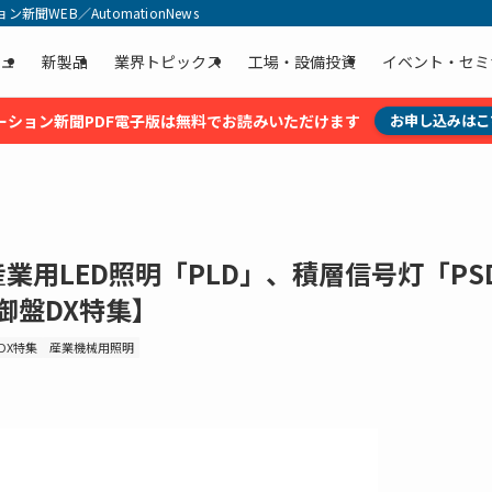
聞WEB／AutomationNews
ュ
新製品
業界トピックス
工場・設備投資
イベント・セミ
ーション新聞PDF電子版は無料でお読みいただけます
お申し込みはこ
業用LED照明「PLD」、積層信号灯「PS
御盤DX特集】
DX特集
産業機械用照明