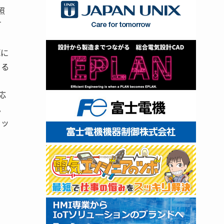
照
灯
源に
きる
応
。
ロッ