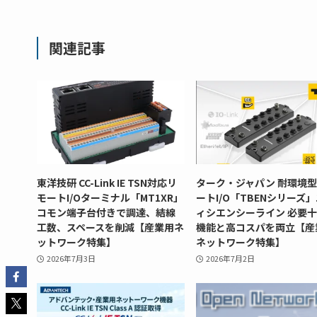
関連記事
東洋技研 CC-Link IE TSN対応リ
ターク・ジャパン 耐環境
モートI/Oターミナル「MT1XR」
ートI/O「TBENシリーズ
コモン端子台付きで調達、結線
ィシエンシーライン 必要
工数、スペースを削減【産業用ネ
機能と高コスパを両立【産
ットワーク特集】
ネットワーク特集】
2026年7月3日
2026年7月2日