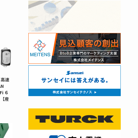
 高速
N
i ６
タ【産