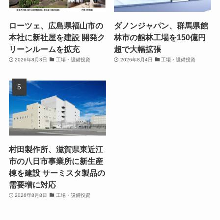
ローツェ、広島県福山市の
ダノンジャパン、群馬県館
本社に新社屋を建設 開発ク
林市の館林工場を150億円
リーンルームを拡充
超で大幅拡張
2026年8月3日
工場・設備投資
2026年8月4日
工場・設備投資
村田製作所、滋賀県東近江
市の八日市事業所に新生産
棟を建設 サーミスタ製品の
需要増に対応
2026年8月8日
工場・設備投資