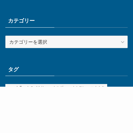
カ
イ
ブ
カテゴリー
カ
テ
ゴ
リ
ー
タグ
ge
IoT
ものづくり
エネルギー
オムロン
コネクタ
コンピュータ
スイッチ
セキュリティ
センサ
タイ
デザイン
デジタル
ドイツ
バリ
ライン
ロボット
三菱電機
中国
企業
制御機器
制御盤
効率化
動向
半導体
安全
展示会
採用
接続
搬送
改善
機械
液晶
温度
無線
物流
経済産業省
自動車
製造業
見える化
輸出
通信
部品
電子部品
電気