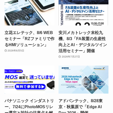
立花エレテック、8/6 WEB
安川メカトレック末松九
セミナー「RZファミリで作
機、8/3「FA装置の生産性
るHMIソリューション」
向上とAI・デジタルツイン
活用セミナー」開催
2026年8月5日
2026年7月27日
パナソニック インダストリ
アドバンテック、8/28東
ー、7/24にPhotoMOSリレ
京・秋葉原で「Edge AI
ー選定と設計の注意点を解
Day 2026」開催