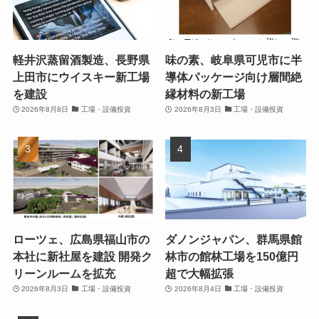
軽井沢蒸留酒製造、長野県
味の素、岐阜県可児市に半
上田市にウイスキー新工場
導体パッケージ向け層間絶
を建設
縁材料の新工場
2026年8月8日
工場・設備投資
2026年8月3日
工場・設備投資
ローツェ、広島県福山市の
ダノンジャパン、群馬県館
本社に新社屋を建設 開発ク
林市の館林工場を150億円
リーンルームを拡充
超で大幅拡張
2026年8月3日
工場・設備投資
2026年8月4日
工場・設備投資