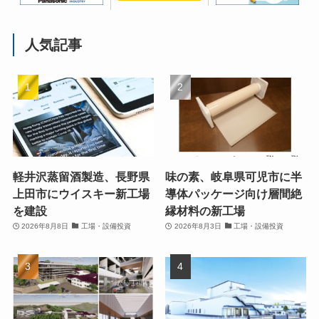
人気記事
軽井沢蒸留酒製造、長野県
味の素、岐阜県可児市に半
上田市にウイスキー新工場
導体パッケージ向け層間絶
を建設
縁材料の新工場
2026年8月8日
工場・設備投資
2026年8月3日
工場・設備投資