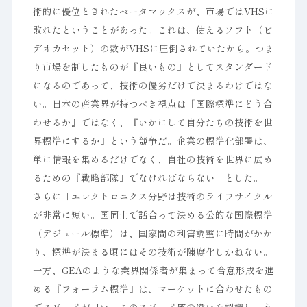
術的に優位とされたベータマックスが、市場ではVHSに
敗れたということがあった。これは、使えるソフト（ビ
デオカセット）の数がVHSに圧倒されていたから。つま
り市場を制したものが『良いもの』としてスタンダード
になるのであって、技術の優劣だけで決まるわけではな
い。日本の産業界が持つべき視点は『国際標準にどう合
わせるか』ではなく、『いかにして自分たちの技術を世
界標準にするか』という競争だ。企業の標準化部署は、
単に情報を集めるだけでなく、自社の技術を世界に広め
るための『戦略部隊』でなければならない」とした。
さらに「エレクトロニクス分野は技術のライフサイクル
が非常に短い。国同士で話合って決める公的な国際標準
（デジュール標準）は、国家間の利害調整に時間がかか
り、標準が決まる頃にはその技術が陳腐化しかねない。
一方、GEAのような業界関係者が集まって合意形成を進
める『フォーラム標準』は、マーケットに合わせたもの