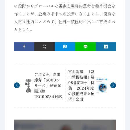
い段階からグローバルな視点と戦略的思考を養う機会を
作ることが、企業の未来への投資になる」とし、優秀な
人材は社内にとどめず、社外へ積極的に出して育成すべ
きとした。
富士電機、「富
アズビル、新調
士電機技報」第
節弁「6000シ
98巻第2号「特
リーズ」発売 国
集 2024年度
際規格
の技術成果と展
IEC60534対応
望」公開