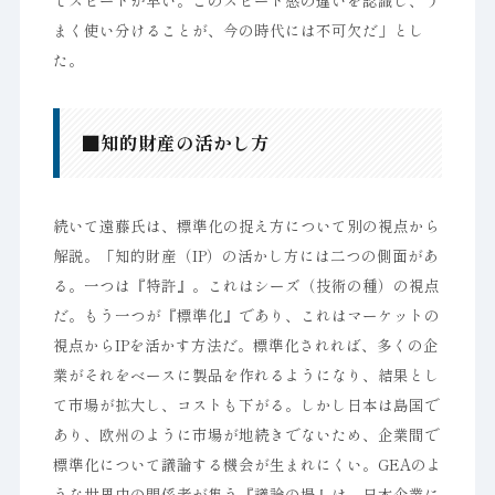
でスピードが早い。このスピード感の違いを認識し、う
まく使い分けることが、今の時代には不可欠だ」とし
た。
■知的財産の活かし方
続いて遠藤氏は、標準化の捉え方について別の視点から
解説。「知的財産（IP）の活かし方には二つの側面があ
る。一つは『特許』。これはシーズ（技術の種）の視点
だ。もう一つが『標準化』であり、これはマーケットの
視点からIPを活かす方法だ。標準化されれば、多くの企
業がそれをベースに製品を作れるようになり、結果とし
て市場が拡大し、コストも下がる。しかし日本は島国で
あり、欧州のように市場が地続きでないため、企業間で
標準化について議論する機会が生まれにくい。GEAのよ
うな世界中の関係者が集う『議論の場』は、日本企業に