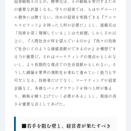
経営戦略そのもの。標準化は、その戦略を実行するため
の重要な武器となる。守りの経営では、もはやグローバ
ル競争には勝てない。攻めの経営を実践できる『アニマ
ルスピリット』を持った人材が必要だ」とし、遠藤氏は
「技術を深く理解していることは大前提。しかしそれ以
上に、『人間社会が何を望んでいるのか』『我々の技術
で社会にどのような価値貢献ができるのか』を構想でき
る力が重要だ。それはマーケティングの視点かもしれな
いし、より長期的な視点での社会貢献かもしれない。そ
うした議論を業界の複数社を束ねて進めていく能力も不
可欠となる。技術者だけでなく、マーケティングや経営
企画など、多様なバックグラウンドを持つ人材が集ま
り、戦略を練り上げていく必要がある」とし、視座の高
さを重要な点としてあげた。
■若手を阻む壁と、経営者が果たすべき