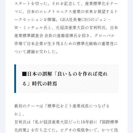
スタートを切った。それを記念して、産業標準化をテー
マに、日本のエレクトロニクス産業の未来を展望するト
ークセッションを開催。GEA社長兼CEOのジョン・
W・ミッチェル氏と、元経済産業大臣の甘利明氏、日本
産業標準調査会 会長の遠藤信博氏を招き、グローバル
市場で日本企業が生き残るための標準化戦略の重要性に
ついて議論を交わした。
■日本の誤解「良いものを作れば売れ
る」時代の終焉
最初のテーマは「標準化をどう産業成長につなげる
か」、
甘利氏は「私が経済産業大臣だった18年前に『国際標準
化政策』を打ち立てた。ビデオの規格争いで、かつて技