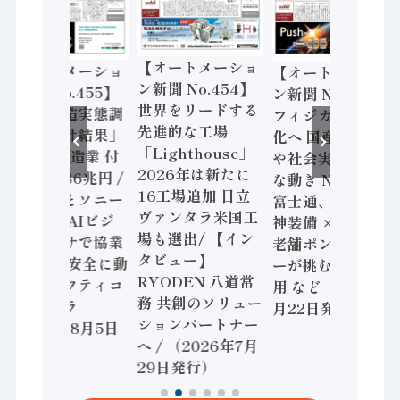
【オートメーショ
【オートメーショ
【オートメーショ
ン新聞 No.454】
ン新聞 No.455】
ン新聞 No.453】
世界をリードする
「経済構造実態調
フィジカルAI本格
先進的な工場
査二次集計結果」
化へ 国産AI開発
「Lighthouse」
2024年製造業 付
や社会実装に活発
2026年は新たに
加価値額86兆円 /
な動き Noetra、
16工場追加 日立
三菱電機とソニー
富士通、日立 / 兵
ヴァンタラ米国工
セミコン AIビジ
神装備 × HMS、
場も選出/ 【イン
ョンセンサで協業
老舗ポンプメーカ
タビュー】
/ IDEC、安全に動
ーが挑むデータ活
RYODEN 八道常
かすセーフティコ
用 など（2026年7
務 共創のソリュー
ントローラ
月22日発行）
ションパートナー
（2026年8月5日
へ / （2026年7月
発行）
29日発行）