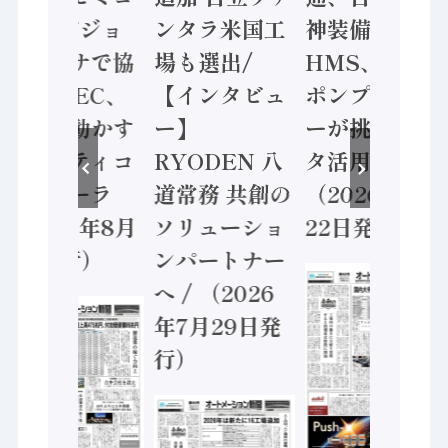
ン AIビジョ
ンタラ米国工
神装備 ×
ンセンサで協
場も選出/
HMS、老舗
業 / IDEC、
【インタビュ
ポンプメーカ
安全に動かす
ー】
ーが挑むデー
セーフティコ
RYODEN 八
タ活用 など
ントローラ
道常務 共創の
（2026年7月
（2026年8月
ソリューショ
22日発行）
5日発行）
ンパートナー
へ / （2026
年7月29日発
行）