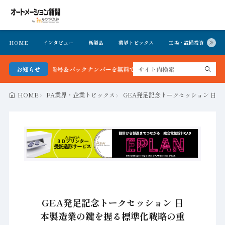
HOME
インタビュー
新製品
業界トピックス
工場・設備投資
イ
新聞 最新号＆バックナンバーを無料で公開中 詳細はこちら
お知らせ
HOME
FA業界・企業トピックス
GEA発足記念トークセッション 日
GEA発足記念トークセッション 日
本製造業の鍵を握る標準化戦略の重