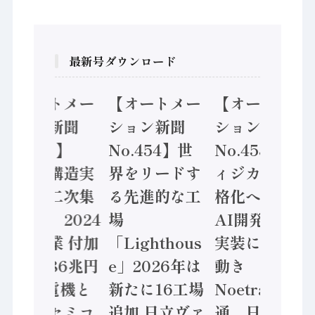
最新号ダウンロード
【オートメー
【オートメー
【オートメー
ション新聞
ション新聞
ション新聞
No.455】
No.454】世
No.453】フ
「経済構造実
界をリードす
ィジカルAI本
態調査二次集
る先進的な工
格化へ 国産
計結果」2024
場
AI開発や社会
年製造業 付加
「Lighthous
実装に活発な
価値額86兆円
e」2026年は
動き
/ 三菱電機と
新たに16工場
Noetra、富士
ソニーセミコ
追加 日立ヴァ
通、日立 / 兵