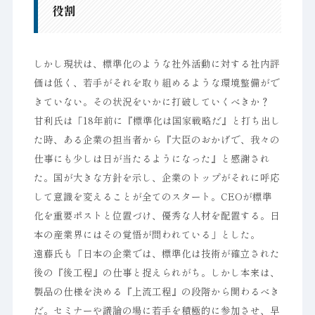
役割
しかし現状は、標準化のような社外活動に対する社内評
価は低く、若手がそれを取り組めるような環境整備がで
きていない。その状況をいかに打破していくべきか？
甘利氏は「18年前に『標準化は国家戦略だ』と打ち出し
た時、ある企業の担当者から『大臣のおかげで、我々の
仕事にも少しは日が当たるようになった』と感謝され
た。国が大きな方針を示し、企業のトップがそれに呼応
して意識を変えることが全てのスタート。CEOが標準
化を重要ポストと位置づけ、優秀な人材を配置する。日
本の産業界にはその覚悟が問われている」とした。
遠藤氏も「日本の企業では、標準化は技術が確立された
後の『後工程』の仕事と捉えられがち。しかし本来は、
製品の仕様を決める『上流工程』の段階から関わるべき
だ。セミナーや議論の場に若手を積極的に参加させ、早