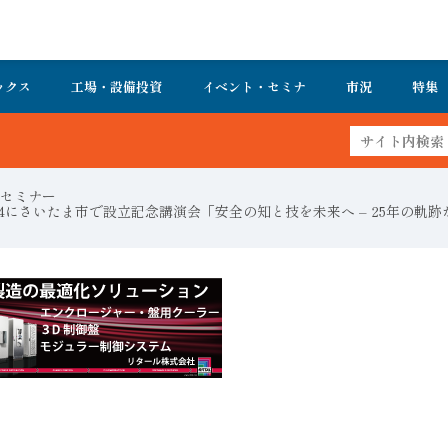
ックス
工場・設備投資
イベント・セミナ
市況
特集
セミナー
24にさいたま市で設立記念講演会「安全の知と技を未来へ – 25年の軌