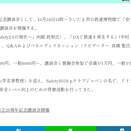
年記念講演会として、10月24日13時〜さいたま市の鉄道博物館で「
た講演会を開催する。
ety2.0の現状～」向殿 政男氏）、「DXで鉄道を再生する」(中村
）、Q＆Aおよびパネルディスカッション（ナビゲーター: 高橋 聖
0円、一般6000円〜。講演会と懇親会参加で会員が1万円、一般が1万
大学名誉教授）を迎え、SafetyBUS pクラブジャパンの名で、ド
安全レベル向上のための啓蒙活動を行ってきた。
創立25周年記念講演会開催