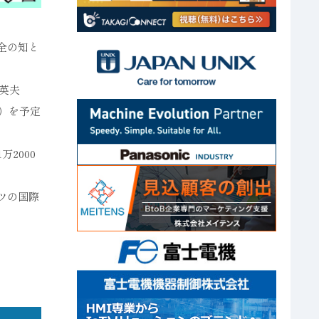
安全の知と
 英夫
氏）を予定
2000
イツの国際