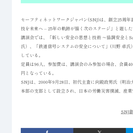
セーフティネットワークジャパン(SNJ)は、創立25周
技を未来へ – 25年の軌跡が描く次のステージ」と題し
講演会では、「新しい安全の思想と技術 ～協調安全とSaf
氏）、「鉄道信号システムの安全について」(川野 卓氏
している。
定員は96人、参加費は、講演会のみ参加の場合、会員400
円となっている。
SNJは、2000年9月28日、初代主査に向殿政男氏（明治
本部の支部として設立され、日本の労働災害撲滅、産業
SNJ