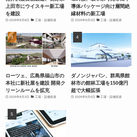
上田市にウイスキー新工場
導体パッケージ向け層間絶
を建設
縁材料の新工場
2026年8月8日
工場・設備投資
2026年8月3日
工場・設備投資
ローツェ、広島県福山市の
ダノンジャパン、群馬県館
本社に新社屋を建設 開発ク
林市の館林工場を150億円
リーンルームを拡充
超で大幅拡張
2026年8月3日
工場・設備投資
2026年8月4日
工場・設備投資