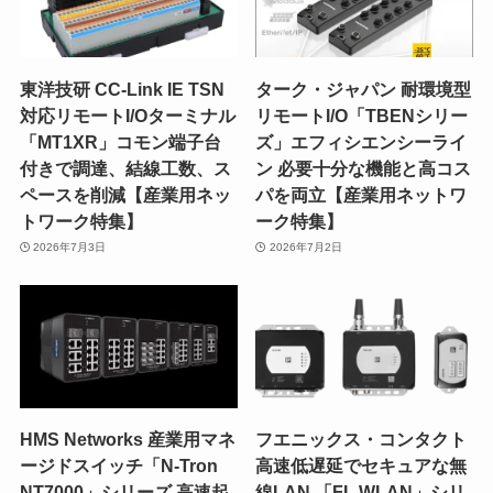
東洋技研 CC-Link IE TSN
ターク・ジャパン 耐環境型
対応リモートI/Oターミナル
リモートI/O「TBENシリー
「MT1XR」コモン端子台
ズ」エフィシエンシーライ
付きで調達、結線工数、ス
ン 必要十分な機能と高コス
ペースを削減【産業用ネッ
パを両立【産業用ネットワ
トワーク特集】
ーク特集】
2026年7月3日
2026年7月2日
HMS Networks 産業用マネ
フエニックス・コンタクト
ージドスイッチ「N-Tron
高速低遅延でセキュアな無
NT7000」シリーズ 高速起
線LAN 「FL WLAN」シリ