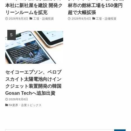
本社に新社屋を建設 開発ク
林市の館林工場を150億円
リーンルームを拡充
超で大幅拡張
2026年8月3日
工場・設備投資
2026年8月4日
工場・設備投資
セイコーエプソン、ペロブ
スカイト太陽電池向けイン
クジェット装置開発の韓国
Gosan Techへ追加出資
2026年8月6日
FA業界・企業トピックス