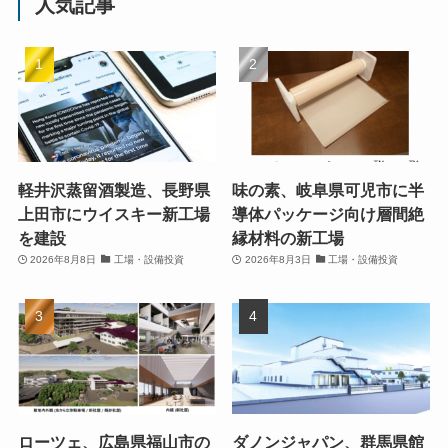
人気記事
軽井沢蒸留酒製造、長野県
味の素、岐阜県可児市に半
上田市にウイスキー新工場
導体パッケージ向け層間絶
を建設
縁材料の新工場
2026年8月8日
工場・設備投資
2026年8月3日
工場・設備投資
ローツェ、広島県福山市の
ダノンジャパン、群馬県館