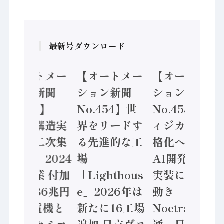
最新号ダウンロード
【オートメー
【オートメー
【オートメー
ション新聞
ション新聞
ション新聞
No.455】
No.454】世
No.453】フ
「経済構造実
界をリードす
ィジカルAI本
態調査二次集
る先進的な工
格化へ 国産
計結果」2024
場
AI開発や社会
年製造業 付加
「Lighthous
実装に活発な
価値額86兆円
e」2026年は
動き
/ 三菱電機と
新たに16工場
Noetra、富士