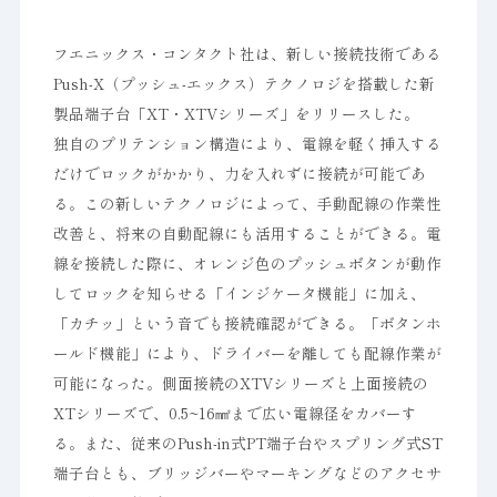
フエニックス・コンタクト社は、新しい接続技術である
Push-X（プッシュ-エックス）テクノロジを搭載した新
製品端子台「XT・XTVシリーズ」をリリースした。
独自のプリテンション構造により、電線を軽く挿入する
だけでロックがかかり、力を入れずに接続が可能であ
る。この新しいテクノロジによって、手動配線の作業性
改善と、将来の自動配線にも活用することができる。電
線を接続した際に、オレンジ色のプッシュボタンが動作
してロックを知らせる「インジケータ機能」に加え、
「カチッ」という音でも接続確認ができる。「ボタンホ
ールド機能」により、ドライバーを離しても配線作業が
可能になった。側面接続のXTVシリーズと上面接続の
XTシリーズで、0.5~16㎟まで広い電線径をカバーす
る。また、従来のPush-in式PT端子台やスプリング式ST
端子台とも、ブリッジバーやマーキングなどのアクセサ