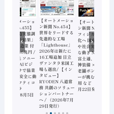
【オートメーショ
【オートメーショ
【オートメーショ
ン新聞 No.454】
ン新聞 No.455】
ン新聞 No.453】
世界をリードする
「経済構造実態調
フィジカルAI本格
先進的な工場
査二次集計結果」
化へ 国産AI開発
「Lighthouse」
2024年製造業 付
や社会実装に活発
2026年は新たに
加価値額86兆円 /
な動き Noetra、
16工場追加 日立
三菱電機とソニー
富士通、日立 / 兵
ヴァンタラ米国工
セミコン AIビジ
神装備 × HMS、
場も選出/ 【イン
ョンセンサで協業
老舗ポンプメーカ
タビュー】
/ IDEC、安全に動
ーが挑むデータ活
RYODEN 八道常
かすセーフティコ
用 など（2026年7
務 共創のソリュー
ントローラ
月22日発行）
ションパートナー
（2026年8月5日
へ / （2026年7月
発行）
29日発行）