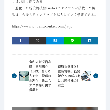
リは共用可能である。
進化した新接続技術Push-Xテクノロジを搭載した製
品は、今後もラインアップを拡大していく予定である。
https://www.phoenixcontact.com/ja-jp
令和の販売員心
得 黒川想介
萩原電気HDと
（143）増える
佐鳥電機、経営
人や物、管理の
統合へ 26年4月
合理化 新たな
に共同持株会社
アプリ探し出す
設立
営業を