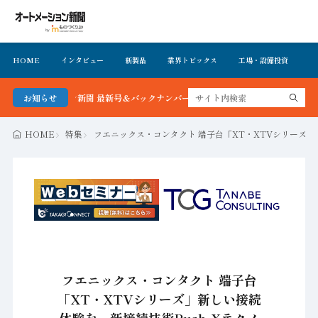
HOME
インタビュー
新製品
業界トピックス
工場・設備投資
イ
メーション新聞 最新号＆バックナンバーを無料で公開中 詳細はこちら
お知らせ
HOME
特集
フエニックス・コンタクト 端子台「XT・XTVシリーズ」
フエニックス・コンタクト 端子台
「XT・XTVシリーズ」新しい接続