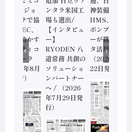
ソニーセミコ
追加 日立ヴァ
通、日立 / 兵
ン AIビジョ
ンタラ米国工
神装備 ×
ンセンサで協
場も選出/
HMS、老舗
業 / IDEC、
【インタビュ
ポンプメーカ
安全に動かす
ー】
ーが挑むデー
セーフティコ
RYODEN 八
タ活用 など
ントローラ
道常務 共創の
（2026年7月
（2026年8月
ソリューショ
22日発行）
5日発行）
ンパートナー
へ / （2026
年7月29日発
行）