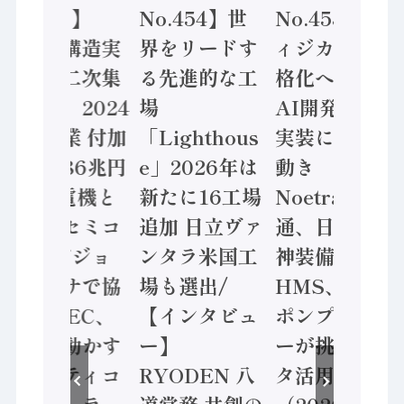
No.455】
No.454】世
No.453】フ
「経済構造実
界をリードす
ィジカルAI本
態調査二次集
る先進的な工
格化へ 国産
計結果」2024
場
AI開発や社会
年製造業 付加
「Lighthous
実装に活発な
価値額86兆円
e」2026年は
動き
/ 三菱電機と
新たに16工場
Noetra、富士
ソニーセミコ
追加 日立ヴァ
通、日立 / 兵
ン AIビジョ
ンタラ米国工
神装備 ×
ンセンサで協
場も選出/
HMS、老舗
業 / IDEC、
【インタビュ
ポンプメーカ
安全に動かす
ー】
ーが挑むデー
セーフティコ
RYODEN 八
タ活用 など
ントローラ
道常務 共創の
（2026年7月