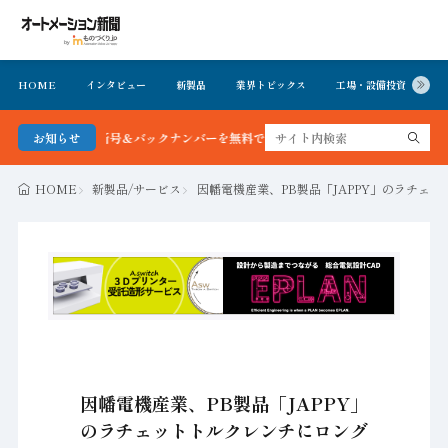
HOME
インタビュー
新製品
業界トピックス
工場・設備投資
イ
ン新聞 最新号＆バックナンバーを無料で公開中 詳細はこちら
お知らせ
HOME
新製品/サービス
因幡電機産業、PB製品「JAPPY」のラチェ
因幡電機産業、PB製品「JAPPY」
のラチェットトルクレンチにロング