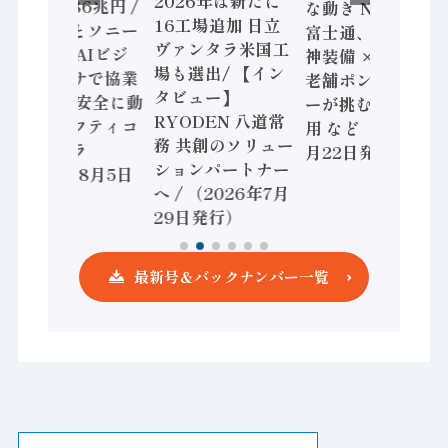
2026年は新たに
加価値額86兆円 /
な動き Noetra、
16工場追加 日立
三菱電機とソニー
富士通、日立 / 兵
ヴァンタラ米国工
セミコン AIビジ
神装備 × HMS、
場も選出/ 【イン
ョンセンサで協業
老舗ポンプメーカ
タビュー】
/ IDEC、安全に動
ーが挑むデータ活
RYODEN 八道常
かすセーフティコ
用 など（2026年7
務 共創のソリュー
ントローラ
月22日発行）
ションパートナー
（2026年8月5日
へ / （2026年7月
発行）
29日発行）
最新号＆バックナンバー一覧