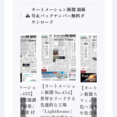
オートメーション新聞 最新
号＆バックナンバー無料ダ
ウンロード
【オートメーショ
【オートメーショ
【オートメーショ
ン新聞 No.454】
ン新聞 No.455】
ン新聞 No.453】
世界をリードする
「経済構造実態調
フィジカルAI本格
先進的な工場
査二次集計結果」
化へ 国産AI開発
「Lighthouse」
2024年製造業 付
や社会実装に活発