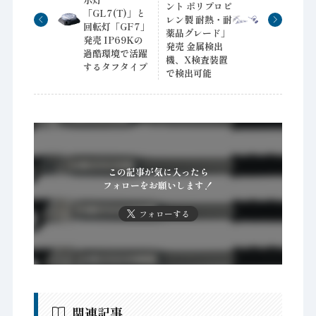
ント ポリプロピ
「GL7(T)」と
レン製 耐熱・耐
回転灯「GF7」
薬品グレード」
発売 IP69Kの
発売 金属検出
過酷環境で活躍
機、X検査装置
するタフタイプ
で検出可能
この記事が気に入ったら
フォローをお願いします！
フォローする
関連記事