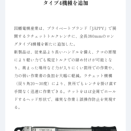
タイプ4機種を追加
因幡電機産業は、プライベートブランド「JAPPY」で展
開するラチェットトルクレンチに、全長380mmのロン
グタイプ4機種を新たに追加した。
新製品は、従来品より長いハンドルを備え、テコの原理
により軽い力でも規定トルクでの締め付けが可能とな
り、奥まった場所など力が入りにくい箇所での作業や、
力の弱い作業者の負担を大幅に軽減。ラチェット機構
（戻り角20～30度）により、狭所でもレンチを掛け直す
手間なく迅速に作業できる。ナットをほぼ全周でホール
ドするヘッド形状で、確実な作業と誤操作防止を実現す
る。