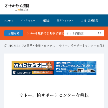
HOME
インタビュー
新製品
業界トピックス
工場・設備投資
イ
＆バックナンバーを無料で公開中 詳細はこちら
お知らせ
HOME
FA業界・企業トピックス
サトー、柏サポートセンターを移転
サトー、柏サポートセンターを移転