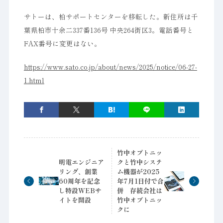
サトーは、柏サポートセンターを移転した。新住所は千
葉県柏市十余二337番136号 中央264街区3。電話番号と
FAX番号に変更はない。
https://www.sato.co.jp/about/news/2025/notice/06-27-
1.html
竹中オプトニッ
明電エンジニア
クと竹中システ
リング、創業
ム機器が2025
60周年を記念
年7月1日付で合
し特設WEBサ
併 存続会社は
イトを開設
竹中オプトニッ
クに