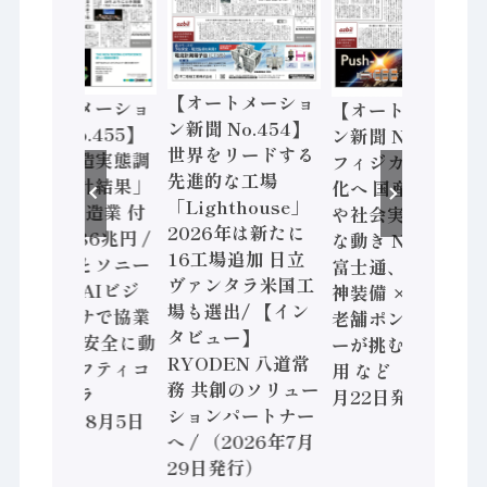
【オートメーショ
【オートメーショ
【オートメーショ
ン新聞 No.454】
ン新聞 No.455】
ン新聞 No.453】
世界をリードする
「経済構造実態調
フィジカルAI本格
先進的な工場
査二次集計結果」
化へ 国産AI開発
「Lighthouse」
2024年製造業 付
や社会実装に活発
2026年は新たに
加価値額86兆円 /
な動き Noetra、
16工場追加 日立
三菱電機とソニー
富士通、日立 / 兵
ヴァンタラ米国工
セミコン AIビジ
神装備 × HMS、
場も選出/ 【イン
ョンセンサで協業
老舗ポンプメーカ
タビュー】
/ IDEC、安全に動
ーが挑むデータ活
RYODEN 八道常
かすセーフティコ
用 など（2026年7
務 共創のソリュー
ントローラ
月22日発行）
ションパートナー
（2026年8月5日
へ / （2026年7月
発行）
29日発行）