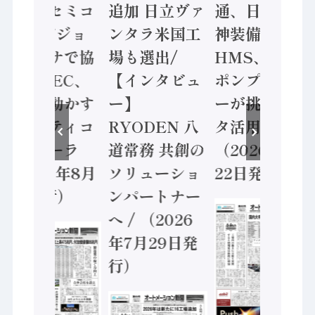
ソニーセミコ
追加 日立ヴァ
通、日立 / 兵
ン AIビジョ
ンタラ米国工
神装備 ×
ンセンサで協
場も選出/
HMS、老舗
業 / IDEC、
【インタビュ
ポンプメーカ
安全に動かす
ー】
ーが挑むデー
セーフティコ
RYODEN 八
タ活用 など
ントローラ
道常務 共創の
（2026年7月
（2026年8月
ソリューショ
22日発行）
5日発行）
ンパートナー
へ / （2026
年7月29日発
行）