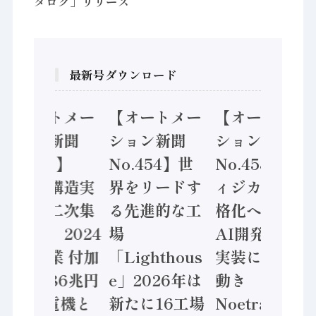
タログ」リリース
最新号ダウンロード
【オートメー
【オートメー
【オートメー
ション新聞
ション新聞
ション新聞
No.455】
No.454】世
No.453】フ
「経済構造実
界をリードす
ィジカルAI本
態調査二次集
る先進的な工
格化へ 国産
計結果」2024
場
AI開発や社会
年製造業 付加
「Lighthous
実装に活発な
価値額86兆円
e」2026年は
動き
/ 三菱電機と
新たに16工場
Noetra、富士