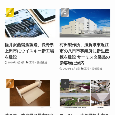
軽井沢蒸留酒製造、長野県
村田製作所、滋賀県東近江
上田市にウイスキー新工場
市の八日市事業所に新生産
を建設
棟を建設 サーミスタ製品の
需要増に対応
2026年8月8日
工場・設備投資
2026年8月8日
工場・設備投資