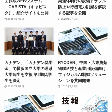
面作成WEBシステム
期連休明けの設備トラブル
「CABISTA（キャビス
防止や待機電力削減を解説
タ）」紹介サイトを公開
する記事を公開
2026年8月9日
2026年8月9日
カナデン、「カナデン奨学
RYODEN、中国・広東蘑菇
金」で横浜国立大学の理系
物聯科技と産業用設備向け
大学院生を支援 第2期奨学
フィジカルAI制御ソリュー
生を決定
ションを共同開発
2026年8月8日
2026年8月8日