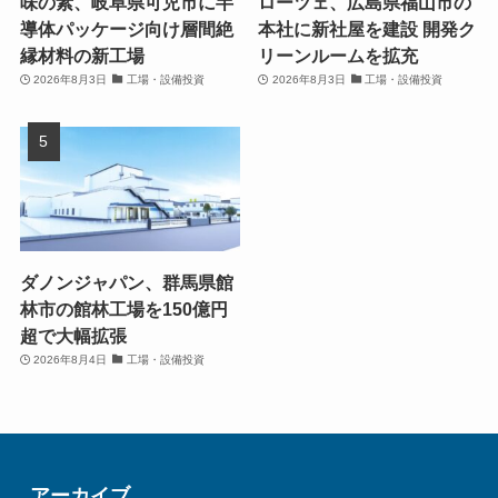
味の素、岐阜県可児市に半
ローツェ、広島県福山市の
導体パッケージ向け層間絶
本社に新社屋を建設 開発ク
縁材料の新工場
リーンルームを拡充
2026年8月3日
工場・設備投資
2026年8月3日
工場・設備投資
ダノンジャパン、群馬県館
林市の館林工場を150億円
超で大幅拡張
2026年8月4日
工場・設備投資
アーカイブ