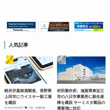
人気記事
軽井沢蒸留酒製造、長野県
村田製作所、滋賀県東近江
上田市にウイスキー新工場
市の八日市事業所に新生産
を建設
棟を建設 サーミスタ製品の
需要増に対応
2026年8月8日
工場・設備投資