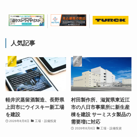
人気記事
軽井沢蒸留酒製造、長野県
村田製作所、滋賀県東近江
上田市にウイスキー新工場
市の八日市事業所に新生産
を建設
棟を建設 サーミスタ製品の
需要増に対応
2026年8月8日
工場・設備投資
2026年8月8日
工場・設備投資