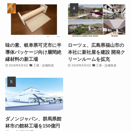
味の素、岐阜県可児市に半
ローツェ、広島県福山市の
導体パッケージ向け層間絶
本社に新社屋を建設 開発ク
縁材料の新工場
リーンルームを拡充
2026年8月3日
工場・設備投資
2026年8月3日
工場・設備投資
ダノンジャパン、群馬県館
林市の館林工場を150億円