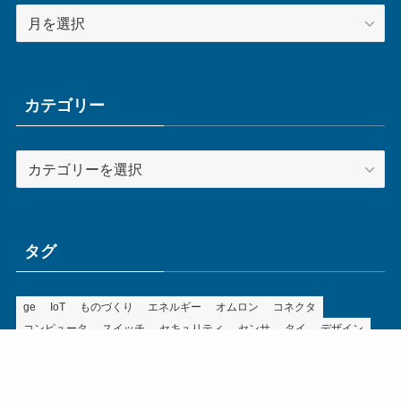
ア
ー
カ
イ
ブ
カテゴリー
カ
テ
ゴ
リ
ー
タグ
ge
IoT
ものづくり
エネルギー
オムロン
コネクタ
コンピュータ
スイッチ
セキュリティ
センサ
タイ
デザイン
デジタル
ドイツ
バリ
ライン
ロボット
三菱電機
中国
企業
制御機器
制御盤
効率化
動向
半導体
安全
展示会
採用
接続
搬送
改善
機械
液晶
温度
無線
物流