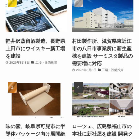
軽井沢蒸留酒製造、長野県
村田製作所、滋賀県東近江
上田市にウイスキー新工場
市の八日市事業所に新生産
を建設
棟を建設 サーミスタ製品の
需要増に対応
2026年8月8日
工場・設備投資
2026年8月8日
工場・設備投資
味の素、岐阜県可児市に半
ローツェ、広島県福山市の
導体パッケージ向け層間絶
本社に新社屋を建設 開発ク