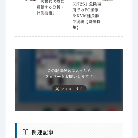
「次世代医療に
3172S」危険場
貢献する分析・
所でのPC操作
計測技術」
をKVM延長器
で実現【防爆特
集】
この記事が気に入ったら
フォローをお願いします！
フォローする
関連記事