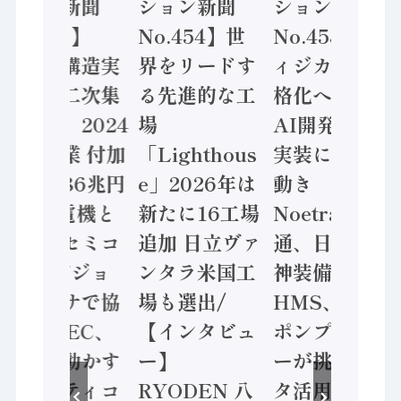
ション新聞
ション新聞
ション新聞
No.455】
No.454】世
No.453】フ
「経済構造実
界をリードす
ィジカルAI本
態調査二次集
る先進的な工
格化へ 国産
計結果」2024
場
AI開発や社会
年製造業 付加
「Lighthous
実装に活発な
価値額86兆円
e」2026年は
動き
/ 三菱電機と
新たに16工場
Noetra、富士
ソニーセミコ
追加 日立ヴァ
通、日立 / 兵
ン AIビジョ
ンタラ米国工
神装備 ×
ンセンサで協
場も選出/
HMS、老舗
業 / IDEC、
【インタビュ
ポンプメーカ
安全に動かす
ー】
ーが挑むデー
セーフティコ
RYODEN 八
タ活用 など