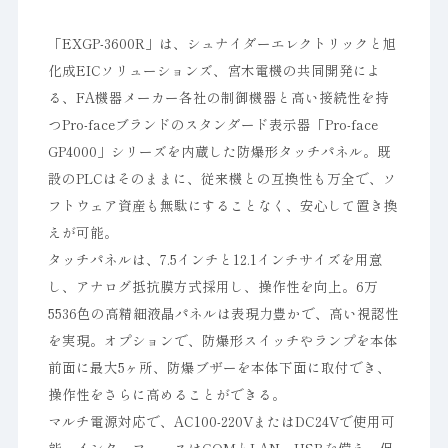
「EXGP-3600R」は、シュナイダーエレクトリックと旭
化成EICソリューションズ、宮木電機の共同開発によ
る、FA機器メーカー各社の制御機器と高い接続性を持
つPro-faceブランドのスタンダード表示器「Pro-face
GP4000」シリーズを内蔵した防爆形タッチパネル。既
設のPLCはそのままに、従来機との互換性も万全で、ソ
フトウェア資産も無駄にすることなく、安心して置き換
えが可能。
タッチパネルは、7.5インチと12.1インチサイズを用意
し、アナログ抵抗膜方式採用し、操作性を向上。6万
5536色の高精細液晶パネルは表現力豊かで、高い視認性
を実現。オプションで、防爆形スイッチやランプを本体
前面に最大5ヶ所、防爆ブザーを本体下面に取付でき、
操作性をさらに高めることができる。
マルチ電源対応で、AC100-220VまたはDC24Vで使用可