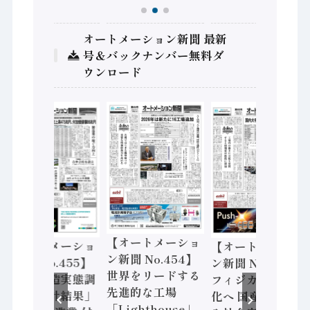
オートメーション新聞 最新
号＆バックナンバー無料ダ
ウンロード
【オートメーショ
【オートメーショ
【オートメーショ
ン新聞 No.454】
ン新聞 No.455】
ン新聞 No.453】
世界をリードする
「経済構造実態調
フィジカルAI本格
先進的な工場
査二次集計結果」
化へ 国産AI開発
「Lighthouse」