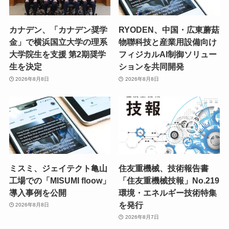
カナデン、「カナデン奨学
RYODEN、中国・広東蘑菇
金」で横浜国立大学の理系
物聯科技と産業用設備向け
大学院生を支援 第2期奨学
フィジカルAI制御ソリュー
生を決定
ションを共同開発
2026年8月8日
2026年8月8日
ミスミ、ジェイテクト亀山
住友重機械、技術報告書
工場での「MISUMI floow」
「住友重機械技報」No.219
導入事例を公開
環境・エネルギー技術特集
を発行
2026年8月8日
2026年8月7日