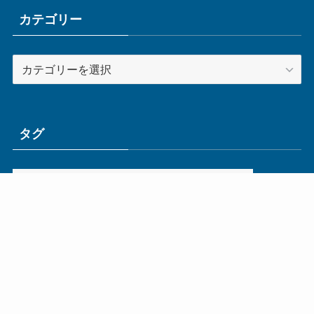
イ
ブ
カテゴリー
カ
テ
ゴ
リ
ー
タグ
ge
IoT
ものづくり
エネルギー
オムロン
コネクタ
コンピュータ
スイッチ
セキュリティ
センサ
タイ
デザイン
デジタル
ドイツ
バリ
ライン
ロボット
三菱電機
中国
企業
制御機器
制御盤
効率化
動向
半導体
安全
展示会
採用
接続
搬送
改善
機械
液晶
温度
無線
物流
経済産業省
自動車
製造業
見える化
輸出
通信
部品
電子部品
電気