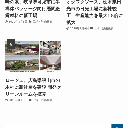
味の素、岐阜県可児市に半
オタフクソース、栃木県日
導体パッケージ向け層間絶
光市の日光工場に新棟竣
縁材料の新工場
工 生産能力を最大1.8倍に
拡大
2026年8月3日
工場・設備投資
2026年8月9日
工場・設備投資
ローツェ、広島県福山市の
本社に新社屋を建設 開発ク
リーンルームを拡充
2026年8月3日
工場・設備投資