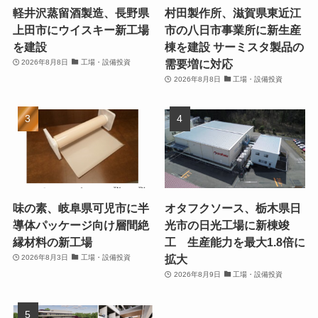
軽井沢蒸留酒製造、長野県
村田製作所、滋賀県東近江
上田市にウイスキー新工場
市の八日市事業所に新生産
を建設
棟を建設 サーミスタ製品の
需要増に対応
2026年8月8日
工場・設備投資
2026年8月8日
工場・設備投資
味の素、岐阜県可児市に半
オタフクソース、栃木県日
導体パッケージ向け層間絶
光市の日光工場に新棟竣
縁材料の新工場
工 生産能力を最大1.8倍に
拡大
2026年8月3日
工場・設備投資
2026年8月9日
工場・設備投資