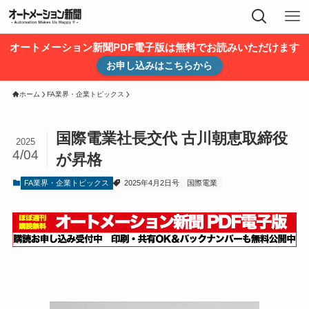
オートメーション新聞PDF電子版は無料でお読みいただけます
お申し込みはこちらから
ホーム
FA業界・企業トピックス
国際電業社長交代 古川朝恵取締役
2025
4/04
が昇格
FA業界・企業トピックス
2025年4月2日号
国際電業