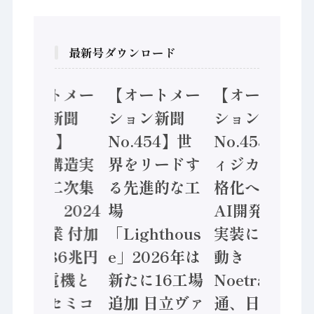
最新号ダウンロード
【オートメー
【オートメー
【オートメー
ション新聞
ション新聞
ション新聞
No.455】
No.454】世
No.453】フ
「経済構造実
界をリードす
ィジカルAI本
態調査二次集
る先進的な工
格化へ 国産
計結果」2024
場
AI開発や社会
年製造業 付加
「Lighthous
実装に活発な
価値額86兆円
e」2026年は
動き
/ 三菱電機と
新たに16工場
Noetra、富士
ソニーセミコ
追加 日立ヴァ
通、日立 / 兵