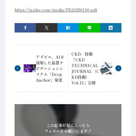
https://jp.idec.com/media/PR20250106.pdf
CKD、技報
アズビル、AIを
「CKD
活用した品質ナ
TECHNICAL
ビゲーションシ
JOURNAL（C
ステム「Deep
KD技報）
Anchor」発売
Vol.11」公開
この記事が気に入ったら
フォローをお願いします！