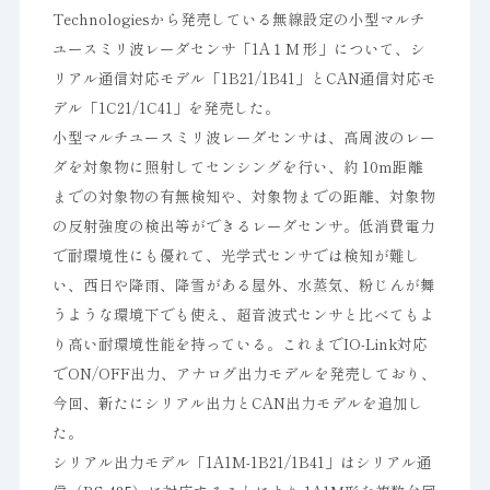
Technologiesから発売している無線設定の小型マルチ
ユースミリ波レーダセンサ「1A１M 形」について、シ
リアル通信対応モデル「1B21/1B41」とCAN通信対応モ
デル「1C21/1C41」を発売した。
小型マルチユースミリ波レーダセンサは、高周波のレー
ダを対象物に照射してセンシングを行い、約 10m距離
までの対象物の有無検知や、対象物までの距離、対象物
の反射強度の検出等ができるレーダセンサ。低消費電力
で耐環境性にも優れて、光学式センサでは検知が難し
い、西日や降雨、降雪がある屋外、水蒸気、粉じんが舞
うような環境下でも使え、超音波式センサと比べてもよ
り高い耐環境性能を持っている。これまでIO-Link対応
でON/OFF出力、アナログ出力モデルを発売しており、
今回、新たにシリアル出力とCAN出力モデルを追加し
た。
シリアル出力モデル「1A1M-1B21/1B41」はシリアル通