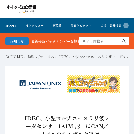
HOME
インタビュー
新製品
業界トピックス
工場・設備投資
イ
ョン新聞 最新号＆バックナンバーを無料で公開中 詳細はこちら
お知らせ
HOME
新製品/サービス
IDEC、小型マルチユースミリ波レーダセンサ
IDEC、小型マルチユースミリ波レ
ーダセンサ「1A1M 形」にCAN／