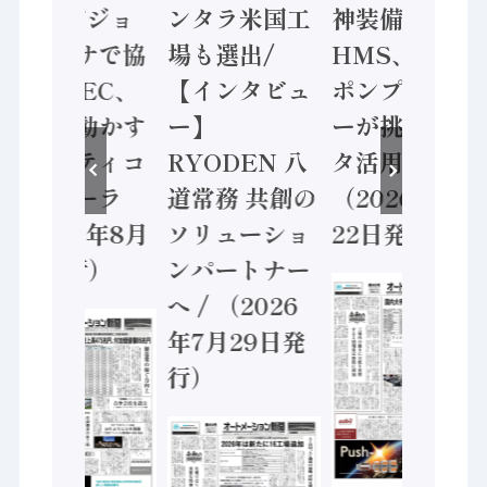
ン AIビジョ
ンタラ米国工
神装備 ×
ンセンサで協
場も選出/
HMS、老舗
業 / IDEC、
【インタビュ
ポンプメーカ
安全に動かす
ー】
ーが挑むデー
セーフティコ
RYODEN 八
タ活用 など
ントローラ
道常務 共創の
（2026年7月
（2026年8月
ソリューショ
22日発行）
5日発行）
ンパートナー
へ / （2026
年7月29日発
行）