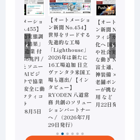
【オートメーショ
【オートメーショ
【オートメーショ
ン新聞 No.454】
ン新聞 No.455】
ン新聞 No.453】
世界をリードする
「経済構造実態調
フィジカルAI本格
先進的な工場
査二次集計結果」
化へ 国産AI開発
「Lighthouse」
2024年製造業 付
や社会実装に活発
2026年は新たに
加価値額86兆円 /
な動き Noetra、
16工場追加 日立
三菱電機とソニー
富士通、日立 / 兵
ヴァンタラ米国工
セミコン AIビジ
神装備 × HMS、
場も選出/ 【イン
ョンセンサで協業
老舗ポンプメーカ
タビュー】
/ IDEC、安全に動
ーが挑むデータ活
RYODEN 八道常
かすセーフティコ
用 など（2026年7
務 共創のソリュー
ントローラ
月22日発行）
ションパートナー
（2026年8月5日
へ / （2026年7月
発行）
29日発行）