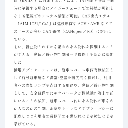
信（RS-485）に対応することにより 1A1M形を複数台同
時に制御する場合にデイジーチェーンでの接続が可能と
なり省配線でのシステム構築が可能。CAN出力モデル
「1A1M-1C21/1C41」は建設車両や AGV・AMR などで
のニーズが多い CAN 通信（CANopen／FD）に対応し
ている。
また、静止物とわずかな動きのある物体を区別すること
ができる「動体／静止物判別モード機能」を新たに追加
した。
活用アプリケーションは、駐車スペース車両有無検知と
して施設駐車場など満室/空室を精度高く検知し、利用
者への告知ランプを点灯する用途や、動体／静止物判別
として、安全確保のためオペレータが機械操作端末の前
にいることの検知、駐車スペース内にある物体が車なの
か人なのかの判別、浴室やトイレなどでプライバシーに
配慮しつつ利用者の長期間の不動状態などを検知などを
挙げている。