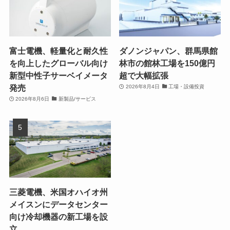
富士電機、軽量化と耐久性
ダノンジャパン、群馬県館
を向上したグローバル向け
林市の館林工場を150億円
新型中性子サーベイメータ
超で大幅拡張
発売
2026年8月4日
工場・設備投資
2026年8月6日
新製品/サービス
三菱電機、米国オハイオ州
メイスンにデータセンター
向け冷却機器の新工場を設
立