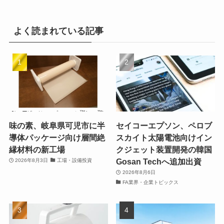
よく読まれている記事
味の素、岐阜県可児市に半
セイコーエプソン、ペロブ
導体パッケージ向け層間絶
スカイト太陽電池向けイン
縁材料の新工場
クジェット装置開発の韓国
Gosan Techへ追加出資
2026年8月3日
工場・設備投資
2026年8月6日
FA業界・企業トピックス