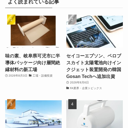
よく読まれている記事
味の素、岐阜県可児市に半
セイコーエプソン、ペロブ
導体パッケージ向け層間絶
スカイト太陽電池向けイン
縁材料の新工場
クジェット装置開発の韓国
Gosan Techへ追加出資
2026年8月3日
工場・設備投資
2026年8月6日
FA業界・企業トピックス