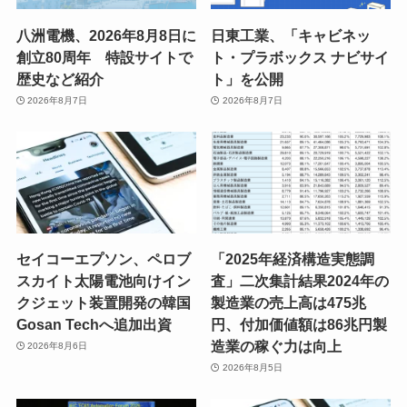
八洲電機、2026年8月8日に
日東工業、「キャビネッ
創立80周年 特設サイトで
ト・プラボックス ナビサイ
歴史など紹介
ト」を公開
2026年8月7日
2026年8月7日
セイコーエプソン、ペロブ
「2025年経済構造実態調
スカイト太陽電池向けイン
査」二次集計結果2024年の
クジェット装置開発の韓国
製造業の売上高は475兆
Gosan Techへ追加出資
円、付加価値額は86兆円製
造業の稼ぐ力は向上
2026年8月6日
2026年8月5日