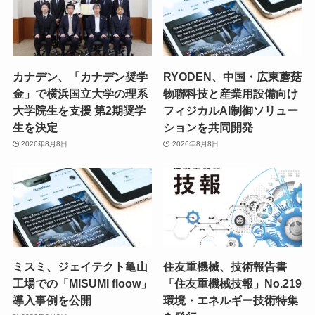
カナデン、「カナデン奨学
RYODEN、中国・広東蘑菇
金」で横浜国立大学の理系
物聯科技と産業用設備向け
大学院生を支援 第2期奨学
フィジカルAI制御ソリュー
生を決定
ションを共同開発
2026年8月8日
2026年8月8日
ミスミ、ジェイテクト亀山
住友重機械、技術報告書
工場での「MISUMI floow」
「住友重機械技報」No.219
導入事例を公開
環境・エネルギー技術特集