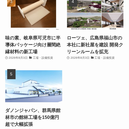
味の素、岐阜県可児市に半
ローツェ、広島県福山市の
導体パッケージ向け層間絶
本社に新社屋を建設 開発ク
縁材料の新工場
リーンルームを拡充
2026年8月3日
工場・設備投資
2026年8月3日
工場・設備投資
ダノンジャパン、群馬県館
林市の館林工場を150億円
超で大幅拡張