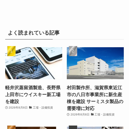
よく読まれている記事
軽井沢蒸留酒製造、長野県
村田製作所、滋賀県東近江
上田市にウイスキー新工場
市の八日市事業所に新生産
を建設
棟を建設 サーミスタ製品の
需要増に対応
2026年8月8日
工場・設備投資
2026年8月8日
工場・設備投資