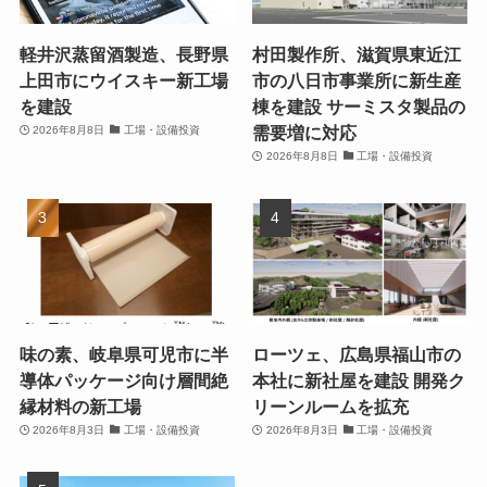
軽井沢蒸留酒製造、長野県
村田製作所、滋賀県東近江
上田市にウイスキー新工場
市の八日市事業所に新生産
を建設
棟を建設 サーミスタ製品の
需要増に対応
2026年8月8日
工場・設備投資
2026年8月8日
工場・設備投資
味の素、岐阜県可児市に半
ローツェ、広島県福山市の
導体パッケージ向け層間絶
本社に新社屋を建設 開発ク
縁材料の新工場
リーンルームを拡充
2026年8月3日
工場・設備投資
2026年8月3日
工場・設備投資