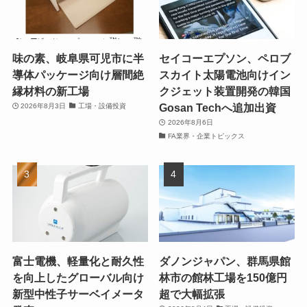
味の素、岐阜県可児市に半
セイコーエプソン、ペロブ
導体パッケージ向け層間絶
スカイト太陽電池向けイン
縁材料の新工場
クジェット装置開発の韓国
Gosan Techへ追加出資
2026年8月3日
工場・設備投資
2026年8月6日
FA業界・企業トピックス
富士電機、軽量化と耐久性
ダノンジャパン、群馬県館
を向上したグローバル向け
林市の館林工場を150億円
新型中性子サーベイメータ
超で大幅拡張