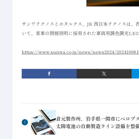
サンワテクノスとホタルクス、JR 西日本テクノスは、
いて、客車の間接照明に採用された車両用調色調光LE
https://www.sunwa.co.jp/news/news2024/20241008.
倉元製作所、岩手県一関市にペロブ
太陽電池の自動製造ライン設備を整