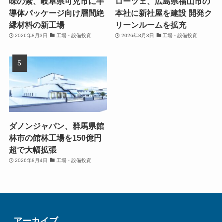
味の素、岐阜県可児市に半
ローツェ、広島県福山市の
導体パッケージ向け層間絶
本社に新社屋を建設 開発ク
縁材料の新工場
リーンルームを拡充
2026年8月3日
工場・設備投資
2026年8月3日
工場・設備投資
ダノンジャパン、群馬県館
林市の館林工場を150億円
超で大幅拡張
2026年8月4日
工場・設備投資
アーカイブ