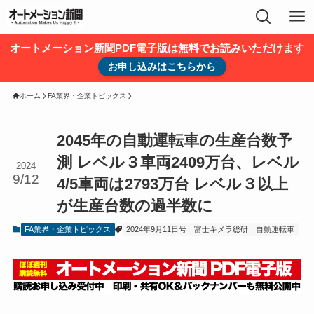
オートメーション新聞PDF電子版は無料でお読みいただけます
お申し込みはこちらから
ホーム
FA業界・企業トピックス
2045年の自動運転車の生産台数予
測 レベル３車両2409万台、レベル
2024
9/12
4/5車両は2793万台 レベル３以上
が生産台数の過半数に
FA業界・企業トピックス
2024年9月11日号
富士キメラ総研
自動運転車