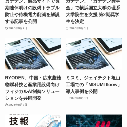
カナデン、製品サイトで長
カナデン、「カナデン奨学
期連休明けの設備トラブル
金」で横浜国立大学の理系
防止や待機電力削減を解説
大学院生を支援 第2期奨学
する記事を公開
生を決定
2026年8月9日
2026年8月8日
RYODEN、中国・広東蘑菇
ミスミ、ジェイテクト亀山
物聯科技と産業用設備向け
工場での「MISUMI floow」
フィジカルAI制御ソリュー
導入事例を公開
ションを共同開発
2026年8月8日
2026年8月8日