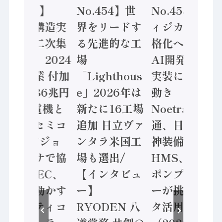
No.455】
No.454】世
No.453】フ
「経済構造実
界をリードす
ィジカルAI本
態調査二次集
る先進的な工
格化へ 国産
計結果」2024
場
AI開発や社会
年製造業 付加
「Lighthous
実装に活発な
価値額86兆円
e」2026年は
動き
/ 三菱電機と
新たに16工場
Noetra、富士
ソニーセミコ
追加 日立ヴァ
通、日立 / 兵
ン AIビジョ
ンタラ米国工
神装備 ×
ンセンサで協
場も選出/
HMS、老舗
業 / IDEC、
【インタビュ
ポンプメーカ
安全に動かす
ー】
ーが挑むデー
セーフティコ
RYODEN 八
タ活用 など