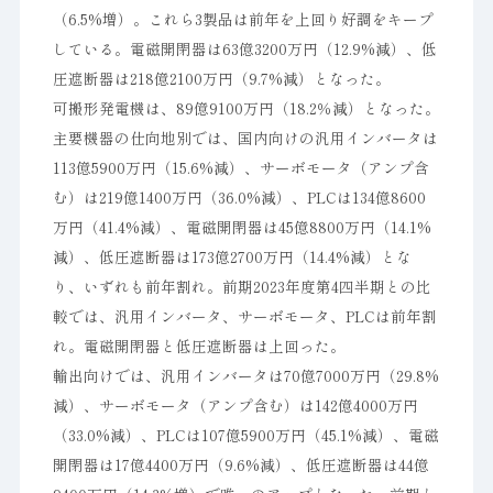
（6.5%増）。これら3製品は前年を上回り好調をキープ
している。電磁開閉器は63億3200万円（12.9%減）、低
圧遮断器は218億2100万円（9.7%減）となった。
可搬形発電機は、89億9100万円（18.2％減）となった。
主要機器の仕向地別では、国内向けの汎用インバータは
113億5900万円（15.6%減）、サーボモータ（アンプ含
む）は219億1400万円（36.0%減）、PLCは134億8600
万円（41.4%減）、電磁開閉器は45億8800万円（14.1%
減）、低圧遮断器は173億2700万円（14.4%減）とな
り、いずれも前年割れ。前期2023年度第4四半期との比
較では、汎用インバータ、サーボモータ、PLCは前年割
れ。電磁開閉器と低圧遮断器は上回った。
輸出向けでは、汎用インバータは70億7000万円（29.8%
減）、サーボモータ（アンプ含む）は142億4000万円
（33.0%減）、PLCは107億5900万円（45.1%減）、電磁
開閉器は17億4400万円（9.6%減）、低圧遮断器は44億