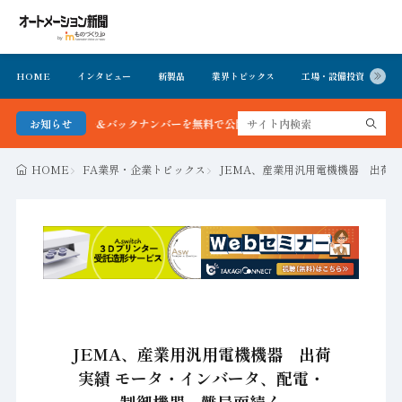
HOME
インタビュー
新製品
業界トピックス
工場・設備投資
イ
聞 最新号＆バックナンバーを無料で公開中 詳細はこちら
お知らせ
HOME
FA業界・企業トピックス
JEMA、産業用汎用電機機器 出荷
JEMA、産業用汎用電機機器 出荷
実績 モータ・インバータ、配電・