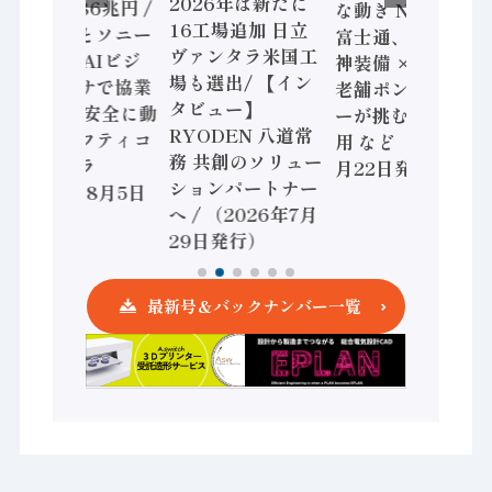
2026年は新たに
加価値額86兆円 /
な動き Noetra、
16工場追加 日立
三菱電機とソニー
富士通、日立 / 兵
ヴァンタラ米国工
セミコン AIビジ
神装備 × HMS、
場も選出/ 【イン
ョンセンサで協業
老舗ポンプメーカ
タビュー】
/ IDEC、安全に動
ーが挑むデータ活
RYODEN 八道常
かすセーフティコ
用 など（2026年7
務 共創のソリュー
ントローラ
月22日発行）
ションパートナー
（2026年8月5日
へ / （2026年7月
発行）
29日発行）
最新号＆バックナンバー一覧