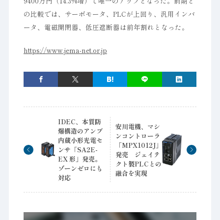
9400万円（14.3%増）で唯一のアップとなった。前期と
の比較では、サーボモータ、PLCが上回り、汎用インバ
ータ、電磁開閉器、低圧遮断器は前年割れとなった。
https://www.jema-net.or.jp
IDEC、本質防
安川電機、マシ
爆構造のアンプ
ンコントローラ
内蔵小形光電セ
「MPX1012J」
ンサ「SA2E-
発売 ジェイテ
EX 形」発売。
クト製PLCとの
ゾーンゼロにも
融合を実現
対応