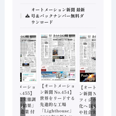
オートメーション新聞 最新
号＆バックナンバー無料ダ
ウンロード
【オートメーショ
【オートメーショ
【オートメーショ
ン新聞 No.454】
ン新聞 No.455】
ン新聞 No.453】
世界をリードする
「経済構造実態調
フィジカルAI本格
先進的な工場
査二次集計結果」
化へ 国産AI開発
「Lighthouse」
2024年製造業 付
や社会実装に活発