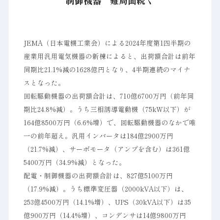
制御機器 難局面続く
JEMA（日本電機工業会）による2024年度第1四半期の
産業用汎用電気機器の新棟によると、出荷額合計は前年
同期比21.1%減の1628億円となり、4半期連続のマイナ
スとなった。
回転駆動機器の出荷額合計は、710億6700万円（前年同
期比24.8%減）。うち三相誘導電動機（75kW以下）が
164億8500万円（6.6%増）で、回転駆動機器のなかで唯
一の前年超え。汎用インバータは184億2900万円
（21.7%減）、サーボモータ（アンプを含む）は361億
5400万円（34.9%減）となった。
配電・制御機器の出荷額合計は、827億5100万円
（17.9%減）。うち標準変圧器（2000kVA以下）は、
253億4500万円（14.1%増）、UPS（30kVA以下）は35
億900万円（14.4%増）、コンデンサは14億9800万円