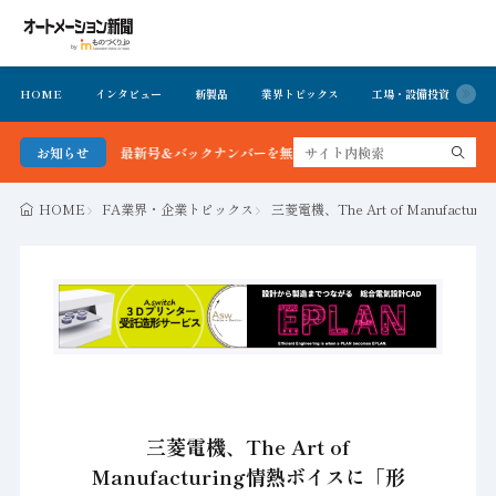
HOME
インタビュー
新製品
業界トピックス
工場・設備投資
イ
ション新聞 最新号＆バックナンバーを無料で公開中 詳細はこちら
お知らせ
HOME
FA業界・企業トピックス
三菱電機、The Art of Manuf
三菱電機、The Art of
Manufacturing情熱ボイスに「形