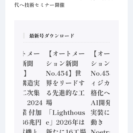
代へ技術セミナー開催
最新号ダウンロード
【オートメー
【オートメー
【オートメー
ション新聞
ション新聞
ション新聞
No.455】
No.454】世
No.453】フ
「経済構造実
界をリードす
ィジカルAI本
態調査二次集
る先進的な工
格化へ 国産
計結果」2024
場
AI開発や社会
年製造業 付加
「Lighthous
実装に活発な
価値額86兆円
e」2026年は
動き
/ 三菱電機と
新たに16工場
Noetra、富士