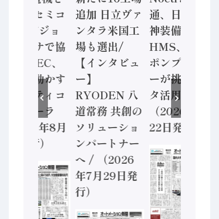
ソニーセミコ
追加 日立ヴァ
通、日立 / 兵
ン AIビジョ
ンタラ米国工
神装備 ×
ンセンサで協
場も選出/
HMS、老舗
業 / IDEC、
【インタビュ
ポンプメーカ
安全に動かす
ー】
ーが挑むデー
セーフティコ
RYODEN 八
タ活用 など
ントローラ
道常務 共創の
（2026年7月
（2026年8月
ソリューショ
22日発行）
5日発行）
ンパートナー
へ / （2026
年7月29日発
行）