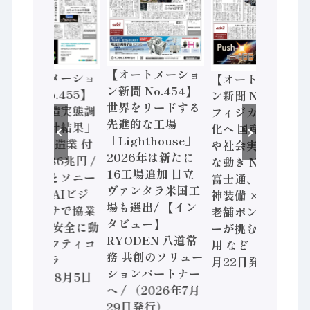
【オートメーショ
【オートメーショ
【オートメーショ
ン新聞 No.454】
ン新聞 No.455】
ン新聞 No.453】
世界をリードする
「経済構造実態調
フィジカルAI本格
先進的な工場
査二次集計結果」
化へ 国産AI開発
「Lighthouse」
2024年製造業 付
や社会実装に活発
2026年は新たに
加価値額86兆円 /
な動き Noetra、
16工場追加 日立
三菱電機とソニー
富士通、日立 / 兵
ヴァンタラ米国工
セミコン AIビジ
神装備 × HMS、
場も選出/ 【イン
ョンセンサで協業
老舗ポンプメーカ
タビュー】
/ IDEC、安全に動
ーが挑むデータ活
RYODEN 八道常
かすセーフティコ
用 など（2026年7
務 共創のソリュー
ントローラ
月22日発行）
ションパートナー
（2026年8月5日
へ / （2026年7月
発行）
29日発行）