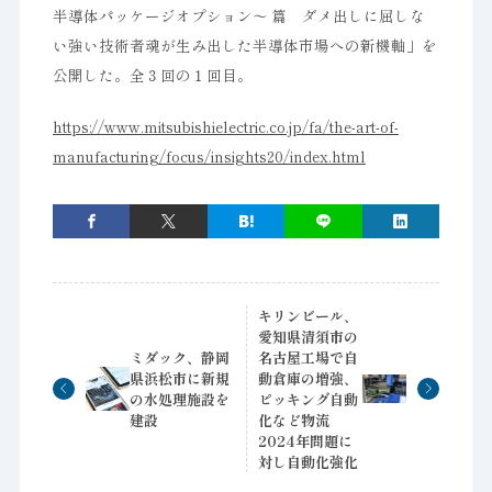
半導体パッケージオプション～ 篇 ダメ出しに屈しな
い強い技術者魂が生み出した半導体市場への新機軸」を
公開した。全３回の１回目。
https://www.mitsubishielectric.co.jp/fa/the-art-of-
manufacturing/focus/insights20/index.html
キリンビール、
愛知県清須市の
ミダック、静岡
名古屋工場で自
県浜松市に新規
動倉庫の増強、
の水処理施設を
ピッキング自動
建設
化など物流
2024年問題に
対し自動化強化