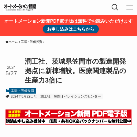
オートメーション新聞PDF電子版は無料でお読みいただけます
お申し込みはこちらから
ホーム
工場・設備投資
潤工社、茨城県笠間市の製造開発
2024
拠点に新棟増設。医療関連製品の
5/27
生産力3倍に
工場・設備投資
2024年5月22日号
潤工社
笠間オペレイションズセンター