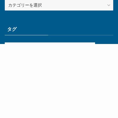
カ
テ
ゴ
リ
ー
タグ
ge
IoT
ものづくり
エネルギー
オムロン
コネクタ
コンピュータ
スイッチ
セキュリティ
センサ
タイ
デザイン
デジタル
ドイツ
バリ
ライン
ロボット
三菱電機
中国
企業
制御機器
制御盤
効率化
動向
半導体
安全
展示会
採用
接続
搬送
改善
機械
液晶
温度
無線
物流
経済産業省
自動車
製造業
見える化
輸出
通信
部品
電子部品
電気
オートメーション新聞利用規約
運営会社：ものづくり.jp株式会社
特定商取引に関する表記
お問い合わせ