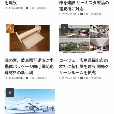
を建設
棟を建設 サーミスタ製品の
需要増に対応
2026年8月8日
工場・設備投資
2026年8月8日
工場・設備投資
味の素、岐阜県可児市に半
ローツェ、広島県福山市の
導体パッケージ向け層間絶
本社に新社屋を建設 開発ク
縁材料の新工場
リーンルームを拡充
2026年8月3日
工場・設備投資
2026年8月3日
工場・設備投資