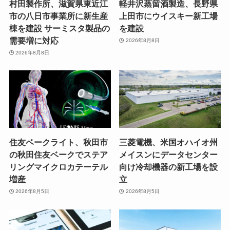
村田製作所、滋賀県東近江
軽井沢蒸留酒製造、長野県
市の八日市事業所に新生産
上田市にウイスキー新工場
棟を建設 サーミスタ製品の
を建設
需要増に対応
2026年8月8日
2026年8月8日
住友ベークライト、秋田市
三菱電機、米国オハイオ州
の秋田住友ベークでステア
メイスンにデータセンター
リングマイクロカテーテル
向け冷却機器の新工場を設
増産
立
2026年8月5日
2026年8月5日