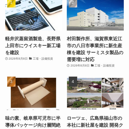
軽井沢蒸留酒製造、長野県
村田製作所、滋賀県東近江
上田市にウイスキー新工場
市の八日市事業所に新生産
を建設
棟を建設 サーミスタ製品の
需要増に対応
2026年8月8日
工場・設備投資
2026年8月8日
工場・設備投資
味の素、岐阜県可児市に半
ローツェ、広島県福山市の
導体パッケージ向け層間絶
本社に新社屋を建設 開発ク