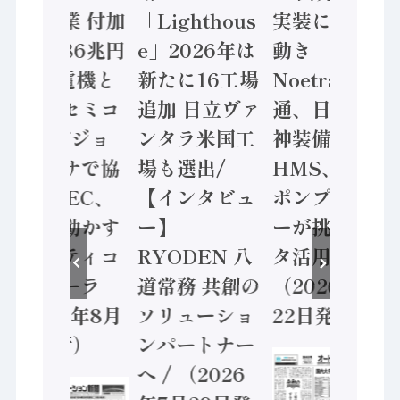
年製造業 付加
「Lighthous
実装に活発な
価値額86兆円
e」2026年は
動き
/ 三菱電機と
新たに16工場
Noetra、富士
ソニーセミコ
追加 日立ヴァ
通、日立 / 兵
ン AIビジョ
ンタラ米国工
神装備 ×
ンセンサで協
場も選出/
HMS、老舗
業 / IDEC、
【インタビュ
ポンプメーカ
安全に動かす
ー】
ーが挑むデー
セーフティコ
RYODEN 八
タ活用 など
ントローラ
道常務 共創の
（2026年7月
（2026年8月
ソリューショ
22日発行）
5日発行）
ンパートナー
へ / （2026