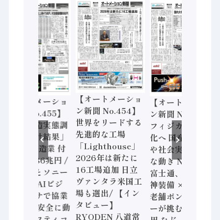
【オートメーショ
【オートメーショ
【オートメーショ
ン新聞 No.454】
ン新聞 No.455】
ン新聞 No.453】
世界をリードする
「経済構造実態調
フィジカルAI本格
先進的な工場
査二次集計結果」
化へ 国産AI開発
「Lighthouse」
2024年製造業 付
や社会実装に活発
2026年は新たに
加価値額86兆円 /
な動き Noetra、
16工場追加 日立
三菱電機とソニー
富士通、日立 / 兵
ヴァンタラ米国工
セミコン AIビジ
神装備 × HMS、
場も選出/ 【イン
ョンセンサで協業
老舗ポンプメーカ
タビュー】
/ IDEC、安全に動
ーが挑むデータ活
RYODEN 八道常
かすセーフティコ
用 など（2026年7