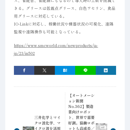
ス、省配管、省配線にもなるので導入時の工数を削減で
きる。グリースは低露点グリース、白色ワセリン、食品
用グリースに対応している。
IO-Linkに対応し、稼働状況や機器状況の可視化、遠隔
監視や遠隔操作も可能となっている。
https://www.smcworld.com/newproducts/ja-
jp/23/in502
【オートメーシ
ョン新聞
No.362】製造
業向けロボッ
三井化学とマイ
ト、世界で需要
クロ波化学、マ
好調。協働ロボ
イクロ波を活用
ットも高成長／