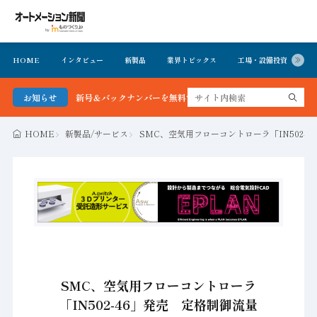
HOME
インタビュー
新製品
業界トピックス
工場・設備投資
イ
ョン新聞 最新号＆バックナンバーを無料で公開中 詳細はこちら
お知らせ
HOME
新製品/サービス
SMC、空気用フローコントローラ「IN502-46
SMC、空気用フローコントローラ
「IN502-46」発売 定格制御流量