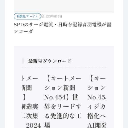
新製品/サービス
2013年8月7日
SPDのサージ電流・日時を記録音羽電機が雷
レコーダ
最新号ダウンロード
【オートメー
【オートメー
【オートメー
ション新聞
ション新聞
ション新聞
No.455】
No.454】世
No.453】フ
「経済構造実
界をリードす
ィジカルAI本
態調査二次集
る先進的な工
格化へ 国産
計結果」2024
場
AI開発や社会