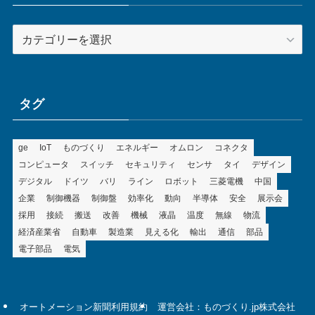
カ
テ
ゴ
リ
ー
タグ
ge
IoT
ものづくり
エネルギー
オムロン
コネクタ
コンピュータ
スイッチ
セキュリティ
センサ
タイ
デザイン
デジタル
ドイツ
バリ
ライン
ロボット
三菱電機
中国
企業
制御機器
制御盤
効率化
動向
半導体
安全
展示会
採用
接続
搬送
改善
機械
液晶
温度
無線
物流
経済産業省
自動車
製造業
見える化
輸出
通信
部品
電子部品
電気
オートメーション新聞利用規約
運営会社：ものづくり.jp株式会社