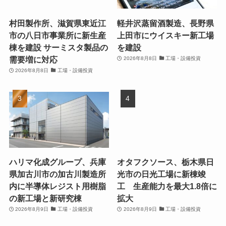
村田製作所、滋賀県東近江
軽井沢蒸留酒製造、長野県
市の八日市事業所に新生産
上田市にウイスキー新工場
棟を建設 サーミスタ製品の
を建設
需要増に対応
2026年8月8日
工場・設備投資
2026年8月8日
工場・設備投資
ハリマ化成グループ、兵庫
オタフクソース、栃木県日
県加古川市の加古川製造所
光市の日光工場に新棟竣
内に半導体レジスト用樹脂
工 生産能力を最大1.8倍に
の新工場と新研究棟
拡大
2026年8月9日
工場・設備投資
2026年8月9日
工場・設備投資