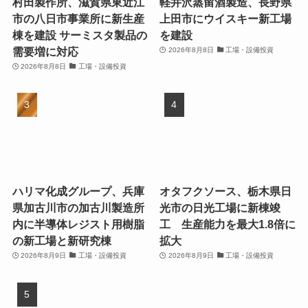
村田製作所、滋賀県東近江
軽井沢蒸留酒製造、長野県
市の八日市事業所に新生産
上田市にウイスキー新工場
棟を建設 サーミスタ製品の
を建設
需要増に対応
2026年8月8日
工場・設備投資
2026年8月8日
工場・設備投資
ハリマ化成グループ、兵庫
オタフクソース、栃木県日
県加古川市の加古川製造所
光市の日光工場に新棟竣
内に半導体レジスト用樹脂
工 生産能力を最大1.8倍に
の新工場と新研究棟
拡大
2026年8月9日
工場・設備投資
2026年8月9日
工場・設備投資