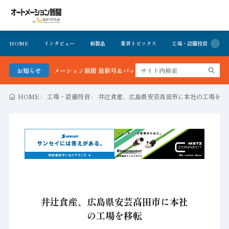
HOME
インタビュー
新製品
業界トピックス
工場・設備投資
イ
オートメーション新聞 最新号＆バックナンバーを無料で公開中 詳細はこちら
お知らせ
HOME
工場・設備投資
井辻食産、広島県安芸高田市に本社の工場を移
井辻食産、広島県安芸高田市に本社
の工場を移転