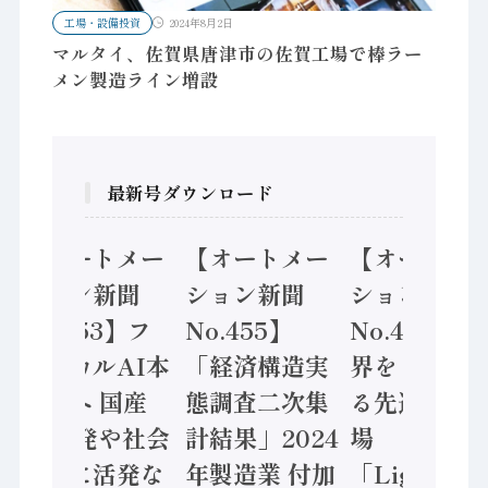
工場・設備投資
2024年8月2日
マルタイ、佐賀県唐津市の佐賀工場で棒ラー
メン製造ライン増設
最新号ダウンロード
【オートメー
【オートメー
【オートメー
ション新聞
ション新聞
ション新聞
No.453】フ
No.455】
No.454】世
ィジカルAI本
「経済構造実
界をリードす
格化へ 国産
態調査二次集
る先進的な工
AI開発や社会
計結果」2024
場
実装に活発な
年製造業 付加
「Lighthous