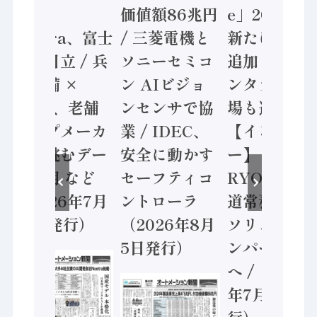
動き
価値額86兆円
e」2026年は
Noetra、富士
/ 三菱電機と
新たに16工場
通、日立 / 兵
ソニーセミコ
追加 日立ヴァ
神装備 ×
ン AIビジョ
ンタラ米国工
HMS、老舗
ンセンサで協
場も選出/
ポンプメーカ
業 / IDEC、
【インタビュ
ーが挑むデー
安全に動かす
ー】
タ活用 など
セーフティコ
RYODEN 八
（2026年7月
ントローラ
道常務 共創の
22日発行）
（2026年8月
ソリューショ
5日発行）
ンパートナー
へ / （2026
年7月29日発
行）