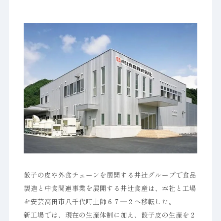
餃子の皮や外食チェーンを展開する井辻グループで食品
製造と中食関連事業を展開する井辻食産は、本社と工場
を安芸高田市八千代町土師６７―２へ移転した。
新工場では、現在の生産体制に加え、餃子皮の生産を２