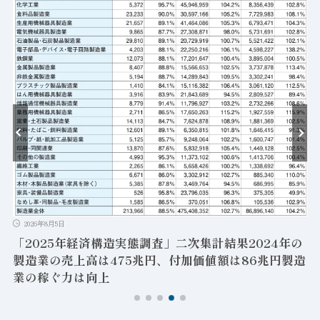
202
6/
に日
2026年8月5日
「2025年経済構造実態調査」二次集計結果2024年の
製造業の売上高は475兆円、付加価値額は86兆円製造
業の稼ぐ力は向上