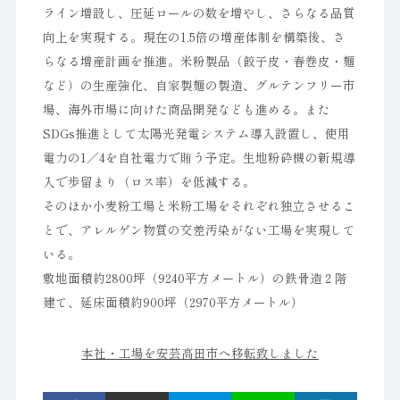
ライン増設し、圧延ロールの数を増やし、さらなる品質
向上を実現する。現在の1.5倍の増産体制を構築後、さ
らなる増産計画を推進。米粉製品（餃子皮・春巻皮・麺
など）の生産強化、自家製麺の製造、グルテンフリー市
場、海外市場に向けた商品開発なども進める。また
SDGs推進として太陽光発電システム導入設置し、使用
電力の1／4を自社電力で賄う予定。生地粉砕機の新規導
入で歩留まり（ロス率）を低減する。
そのほか小麦粉工場と米粉工場をそれぞれ独立させるこ
とで、アレルゲン物質の交差汚染がない工場を実現して
いる。
敷地面積約2800坪（9240平方メートル）の鉄骨造２階
建て、延床面積約900坪（2970平方メートル）
本社・工場を安芸高田市へ移転致しました