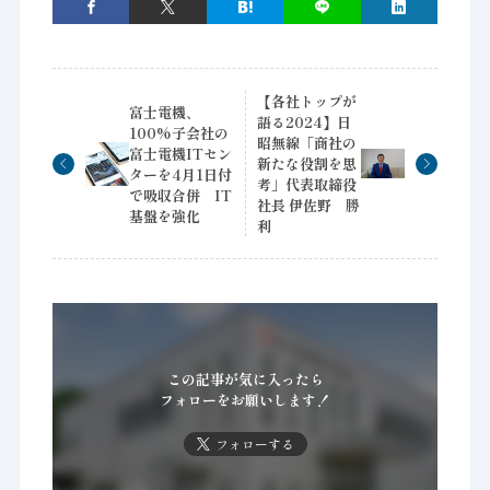
【各社トップが
富士電機、
語る2024】日
100%子会社の
昭無線「商社の
富士電機ITセン
新たな役割を思
ターを4月1日付
考」代表取締役
で吸収合併 IT
社長 伊佐野 勝
基盤を強化
利
この記事が気に入ったら
フォローをお願いします！
フォローする