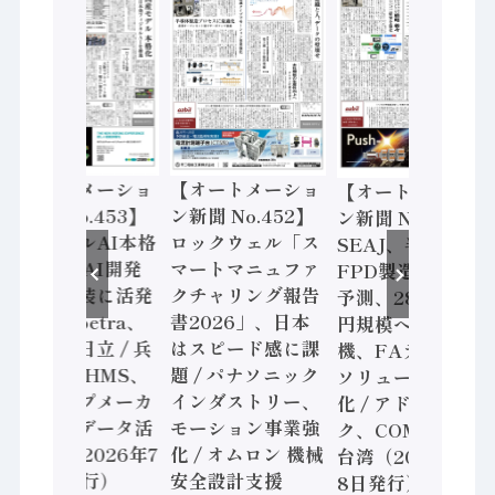
【オートメーショ
【オートメーショ
【オートメーショ
新聞 No.453】
ン新聞 No.452】
ン新聞 No.451】
ィジカルAI本格
ロックウェル「ス
SEAJ、半導体・
へ 国産AI開発
マートマニュファ
FPD製造装置需要
や社会実装に活発
クチャリング報告
予測、28年度8兆
動き Noetra、
書2026」、日本
円規模へ / 三菱電
士通、日立 / 兵
はスピード感に課
機、FAデジタル
装備 × HMS、
題 / パナソニック
ソリューション強
老舗ポンプメーカ
インダストリー、
化 / アドバンテッ
ーが挑むデータ活
モーション事業強
ク、COMPUTEX
 など（2026年7
化 / オムロン 機械
台湾（2026年7月
22日発行）
安全設計支援
8日発行）