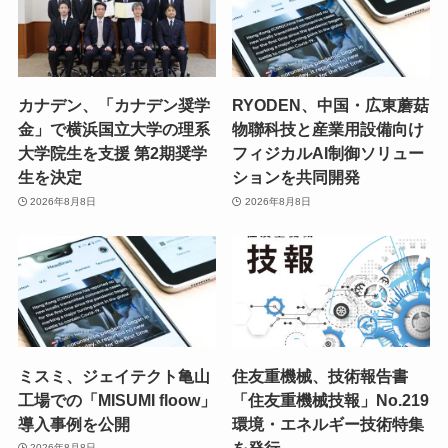
カナデン、「カナデン奨学
RYODEN、中国・広東蘑菇
金」で横浜国立大学の理系
物聯科技と産業用設備向け
大学院生を支援 第2期奨学
フィジカルAI制御ソリュー
生を決定
ションを共同開発
2026年8月8日
2026年8月8日
ミスミ、ジェイテクト亀山
住友重機械、技術報告書
工場での「MISUMI floow」
「住友重機械技報」No.219
導入事例を公開
環境・エネルギー技術特集
を発行
2026年8月8日