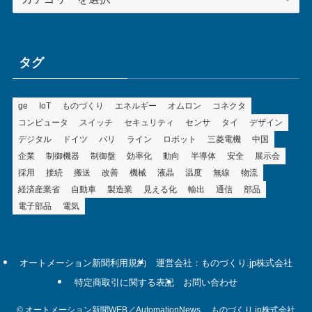
テ
ゴ
リ
ー
タグ
ge
IoT
ものづくり
エネルギー
オムロン
コネクタ
コンピュータ
スイッチ
セキュリティ
センサ
タイ
デザイン
デジタル
ドイツ
バリ
ライン
ロボット
三菱電機
中国
企業
制御機器
制御盤
効率化
動向
半導体
安全
展示会
採用
接続
搬送
改善
機械
液晶
温度
無線
物流
経済産業省
自動車
製造業
見える化
輸出
通信
部品
電子部品
電気
オートメーション新聞利用規約
運営会社：ものづくり.jp株式会社
特定商取引に関する表記
お問い合わせ
©
オートメーション新聞WEB／AutomationNews. ものづくり.jp株式会社