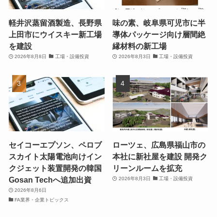
軽井沢蒸留酒製造、長野県
味の素、岐阜県可児市に半
上田市にウイスキー新工場
導体パッケージ向け層間絶
を建設
縁材料の新工場
2026年8月8日
工場・設備投資
2026年8月3日
工場・設備投資
セイコーエプソン、ペロブ
ローツェ、広島県福山市の
スカイト太陽電池向けイン
本社に新社屋を建設 開発ク
クジェット装置開発の韓国
リーンルームを拡充
Gosan Techへ追加出資
2026年8月3日
工場・設備投資
2026年8月6日
FA業界・企業トピックス