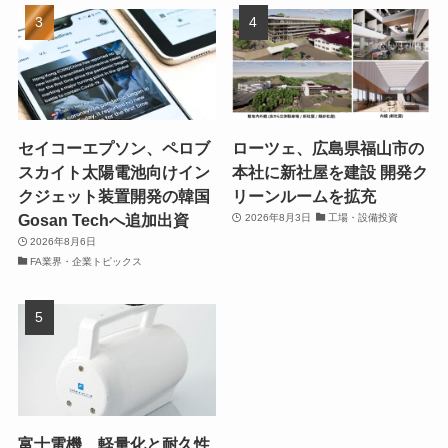
セイコーエプソン、ペロブ
ローツェ、広島県福山市の
スカイト太陽電池向けイン
本社に新社屋を建設 開発ク
クジェット装置開発の韓国
リーンルームを拡充
Gosan Techへ追加出資
2026年8月3日
工場・設備投資
2026年8月6日
FA業界・企業トピックス
富士電機、軽量化と耐久性