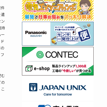
案件
を遣
セン
維持
ハー
ード
面の
ソフ
望む
どの
。こ