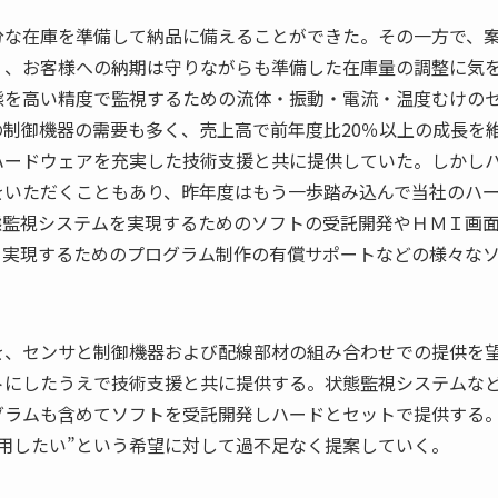
分な在庫を準備して納品に備えることができた。その一方で、
く、お客様への納期は守りながらも準備した在庫量の調整に気
態を高い精度で監視するための流体・振動・電流・温度むけの
制御機器の需要も多く、売上高で前年度比20％以上の成長を
ハードウェアを充実した技術支援と共に提供していた。しかし
をいただくこともあり、昨年度はもう一歩踏み込んで当社のハ
態監視システムを実現するためのソフトの受託開発やＨＭＩ画
を実現するためのプログラム制作の有償サポートなどの様々な
。
を、センサと制御機器および配線部材の組み合わせでの提供を
トにしたうえで技術支援と共に提供する。状態監視システムな
グラムも含めてソフトを受託開発しハードとセットで提供する
用したい”という希望に対して過不足なく提案していく。