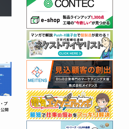
・プ
を公開