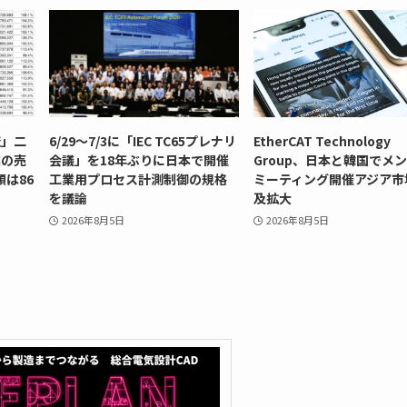
査」二
6/29～7/3に「IEC TC65プレナリ
EtherCAT Technology
業の売
会議」を18年ぶりに日本で開催
Group、日本と韓国でメ
額は86
工業用プロセス計測制御の規格
ミーティング開催アジア市
を議論
及拡大
2026年8月5日
2026年8月5日