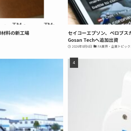
縁材料の新工場
セイコーエプソン、ペロブス
Gosan Techへ追加出資
2026年8月6日
FA業界・企業トピック