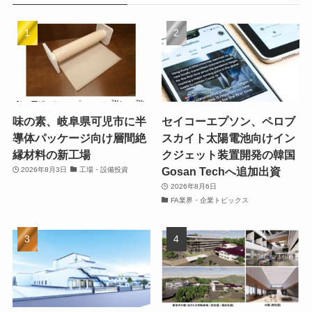
味の素、岐阜県可児市に半
セイコーエプソン、ペロブ
導体パッケージ向け層間絶
スカイト太陽電池向けイン
縁材料の新工場
クジェット装置開発の韓国
Gosan Techへ追加出資
2026年8月3日
工場・設備投資
2026年8月6日
FA業界・企業トピックス