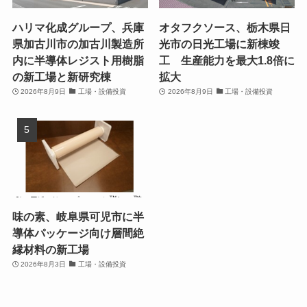
ハリマ化成グループ、兵庫
オタフクソース、栃木県日
県加古川市の加古川製造所
光市の日光工場に新棟竣
内に半導体レジスト用樹脂
工 生産能力を最大1.8倍に
の新工場と新研究棟
拡大
2026年8月9日
工場・設備投資
2026年8月9日
工場・設備投資
味の素、岐阜県可児市に半
導体パッケージ向け層間絶
縁材料の新工場
2026年8月3日
工場・設備投資