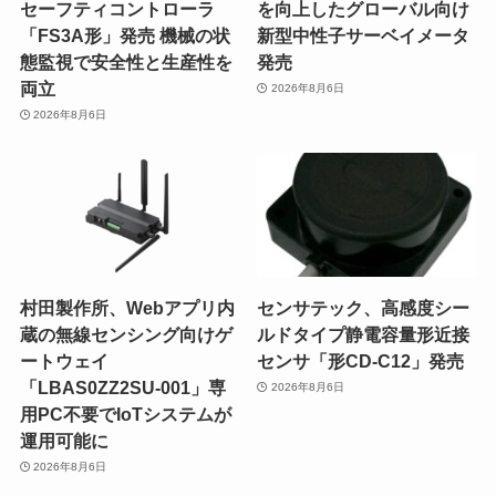
セーフティコントローラ
を向上したグローバル向け
「FS3A形」発売 機械の状
新型中性子サーベイメータ
態監視で安全性と生産性を
発売
両立
2026年8月6日
2026年8月6日
村田製作所、Webアプリ内
センサテック、高感度シー
蔵の無線センシング向けゲ
ルドタイプ静電容量形近接
ートウェイ
センサ「形CD-C12」発売
「LBAS0ZZ2SU-001」専
2026年8月6日
用PC不要でIoTシステムが
運用可能に
2026年8月6日