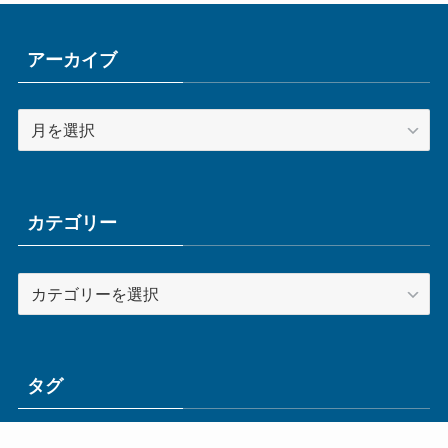
アーカイブ
ア
ー
カ
イ
ブ
カテゴリー
カ
テ
ゴ
リ
ー
タグ
ge
IoT
ものづくり
エネルギー
オムロン
コネクタ