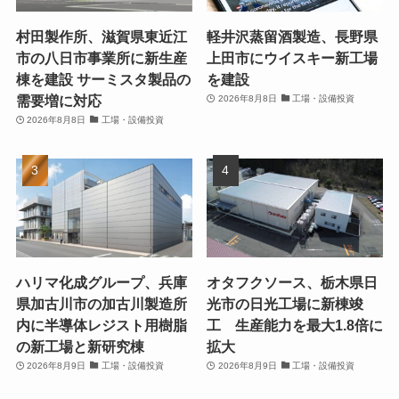
村田製作所、滋賀県東近江
軽井沢蒸留酒製造、長野県
市の八日市事業所に新生産
上田市にウイスキー新工場
棟を建設 サーミスタ製品の
を建設
需要増に対応
2026年8月8日
工場・設備投資
2026年8月8日
工場・設備投資
ハリマ化成グループ、兵庫
オタフクソース、栃木県日
県加古川市の加古川製造所
光市の日光工場に新棟竣
内に半導体レジスト用樹脂
工 生産能力を最大1.8倍に
の新工場と新研究棟
拡大
2026年8月9日
工場・設備投資
2026年8月9日
工場・設備投資