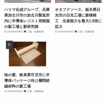
ハリマ化成グループ、兵庫
オタフクソース、栃木県日
県加古川市の加古川製造所
光市の日光工場に新棟竣
内に半導体レジスト用樹脂
工 生産能力を最大1.8倍に
の新工場と新研究棟
拡大
2026年8月9日
工場・設備投資
2026年8月9日
工場・設備投資
味の素、岐阜県可児市に半
導体パッケージ向け層間絶
縁材料の新工場
2026年8月3日
工場・設備投資