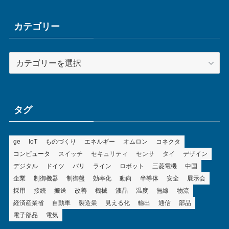
イ
ブ
カテゴリー
カ
テ
ゴ
リ
ー
タグ
ge
IoT
ものづくり
エネルギー
オムロン
コネクタ
コンピュータ
スイッチ
セキュリティ
センサ
タイ
デザイン
デジタル
ドイツ
バリ
ライン
ロボット
三菱電機
中国
企業
制御機器
制御盤
効率化
動向
半導体
安全
展示会
採用
接続
搬送
改善
機械
液晶
温度
無線
物流
経済産業省
自動車
製造業
見える化
輸出
通信
部品
電子部品
電気