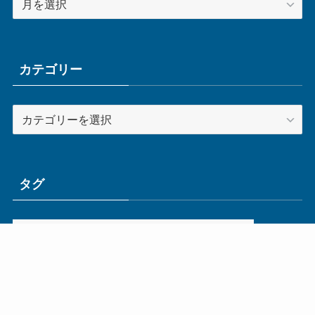
ー
カ
イ
ブ
カテゴリー
カ
テ
ゴ
リ
ー
タグ
ge
IoT
ものづくり
エネルギー
オムロン
コネクタ
コンピュータ
スイッチ
セキュリティ
センサ
タイ
デザイン
デジタル
ドイツ
バリ
ライン
ロボット
三菱電機
中国
企業
制御機器
制御盤
効率化
動向
半導体
安全
展示会
採用
接続
搬送
改善
機械
液晶
温度
無線
物流
経済産業省
自動車
製造業
見える化
輸出
通信
部品