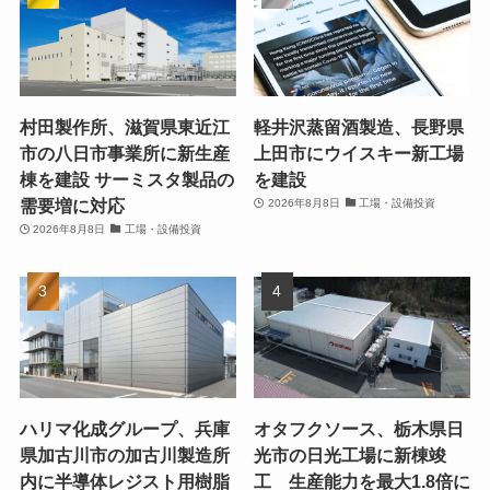
村田製作所、滋賀県東近江
軽井沢蒸留酒製造、長野県
市の八日市事業所に新生産
上田市にウイスキー新工場
棟を建設 サーミスタ製品の
を建設
需要増に対応
2026年8月8日
工場・設備投資
2026年8月8日
工場・設備投資
ハリマ化成グループ、兵庫
オタフクソース、栃木県日
県加古川市の加古川製造所
光市の日光工場に新棟竣
内に半導体レジスト用樹脂
工 生産能力を最大1.8倍に