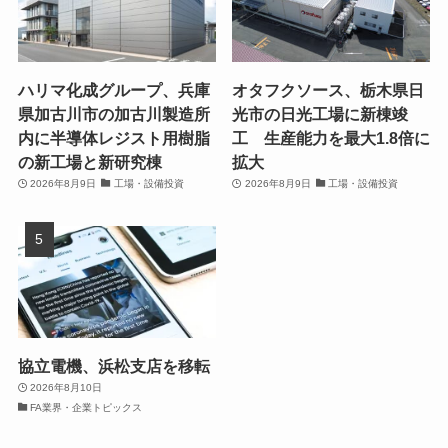
ハリマ化成グループ、兵庫
オタフクソース、栃木県日
県加古川市の加古川製造所
光市の日光工場に新棟竣
内に半導体レジスト用樹脂
工 生産能力を最大1.8倍に
の新工場と新研究棟
拡大
2026年8月9日
工場・設備投資
2026年8月9日
工場・設備投資
協立電機、浜松支店を移転
2026年8月10日
FA業界・企業トピックス