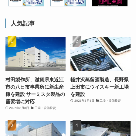
人気記事
村田製作所、滋賀県東近江
軽井沢蒸留酒製造、長野県
市の八日市事業所に新生産
上田市にウイスキー新工場
棟を建設 サーミスタ製品の
を建設
需要増に対応
2026年8月8日
工場・設備投資
2026年8月8日
工場・設備投資