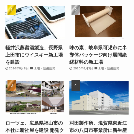
軽井沢蒸留酒製造、長野県
味の素、岐阜県可児市に半
上田市にウイスキー新工場
導体パッケージ向け層間絶
を建設
縁材料の新工場
2026年8月8日
工場・設備投資
2026年8月3日
工場・設備投資
ローツェ、広島県福山市の
村田製作所、滋賀県東近江
本社に新社屋を建設 開発ク
市の八日市事業所に新生産