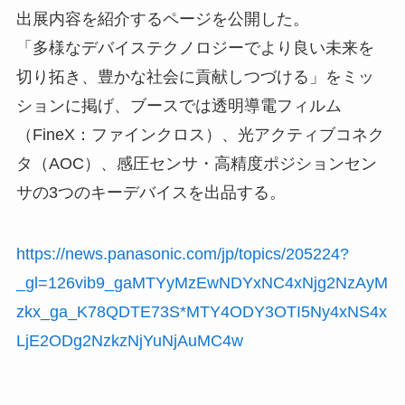
出展内容を紹介するページを公開した。
「多様なデバイステクノロジーでより良い未来を
切り拓き、豊かな社会に貢献しつづける」をミッ
ションに掲げ、ブースでは透明導電フィルム
（FineX：ファインクロス）、光アクティブコネク
タ（AOC）、感圧センサ・高精度ポジションセン
サの3つのキーデバイスを出品する。
https://news.panasonic.com/jp/topics/205224?
_gl=126vib9_gaMTYyMzEwNDYxNC4xNjg2NzAyM
zkx_ga_K78QDTE73S*MTY4ODY3OTI5Ny4xNS4x
LjE2ODg2NzkzNjYuNjAuMC4w