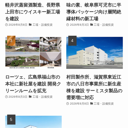
軽井沢蒸留酒製造、長野県
味の素、岐阜県可児市に半
上田市にウイスキー新工場
導体パッケージ向け層間絶
を建設
縁材料の新工場
2026年8月8日
工場・設備投資
2026年8月3日
工場・設備投資
ローツェ、広島県福山市の
村田製作所、滋賀県東近江
本社に新社屋を建設 開発ク
市の八日市事業所に新生産
リーンルームを拡充
棟を建設 サーミスタ製品の
需要増に対応
2026年8月3日
工場・設備投資
2026年8月8日
工場・設備投資