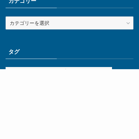
ブ
カテゴリー
カ
テ
ゴ
リ
ー
タグ
ge
IoT
ものづくり
エネルギー
オムロン
コネクタ
コンピュータ
スイッチ
セキュリティ
センサ
タイ
デザイン
デジタル
ドイツ
バリ
ライン
ロボット
三菱電機
中国
企業
制御機器
制御盤
効率化
動向
半導体
安全
展示会
採用
接続
搬送
改善
機械
液晶
温度
無線
物流
経済産業省
自動車
製造業
見える化
輸出
通信
部品
電子部品
電気