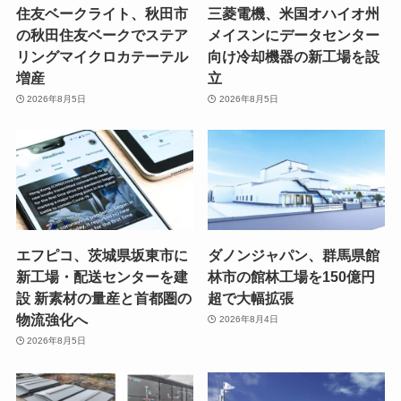
住友ベークライト、秋田市
三菱電機、米国オハイオ州
の秋田住友ベークでステア
メイスンにデータセンター
リングマイクロカテーテル
向け冷却機器の新工場を設
増産
立
2026年8月5日
2026年8月5日
エフピコ、茨城県坂東市に
ダノンジャパン、群馬県館
新工場・配送センターを建
林市の館林工場を150億円
設 新素材の量産と首都圏の
超で大幅拡張
物流強化へ
2026年8月4日
2026年8月5日