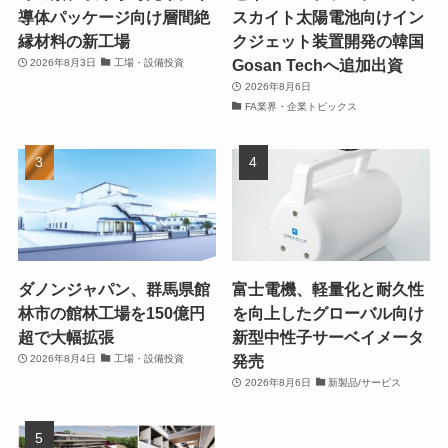
導体パッケージ向け層間絶
スカイト太陽電池向けイン
縁材料の新工場
クジェット装置開発の韓国
Gosan Techへ追加出資
2026年8月3日
工場・設備投資
2026年8月6日
FA業界・企業トピックス
ダノンジャパン、群馬県館
富士電機、軽量化と耐久性
林市の館林工場を150億円
を向上したグローバル向け
超で大幅拡張
新型中性子サーベイメータ
発売
2026年8月4日
工場・設備投資
2026年8月6日
新製品/サービス