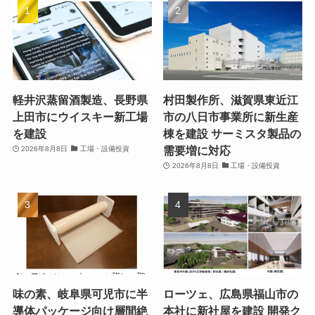
軽井沢蒸留酒製造、長野県
村田製作所、滋賀県東近江
上田市にウイスキー新工場
市の八日市事業所に新生産
を建設
棟を建設 サーミスタ製品の
需要増に対応
2026年8月8日
工場・設備投資
2026年8月8日
工場・設備投資
味の素、岐阜県可児市に半
ローツェ、広島県福山市の
導体パッケージ向け層間絶
本社に新社屋を建設 開発ク