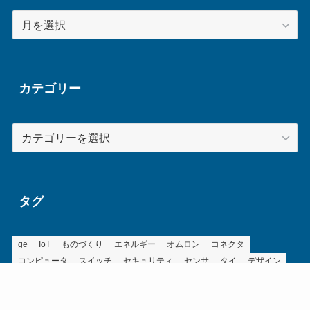
ア
ー
カ
イ
ブ
カテゴリー
カ
テ
ゴ
リ
ー
タグ
ge
IoT
ものづくり
エネルギー
オムロン
コネクタ
コンピュータ
スイッチ
セキュリティ
センサ
タイ
デザイン
デジタル
ドイツ
バリ
ライン
ロボット
三菱電機
中国
企業
制御機器
制御盤
効率化
動向
半導体
安全
展示会