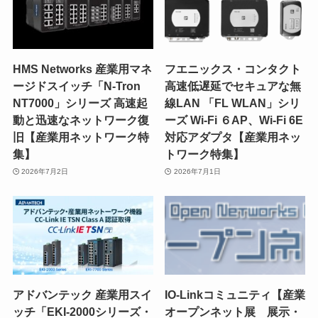
HMS Networks 産業用マネ
フエニックス・コンタクト
ージドスイッチ「N-Tron
高速低遅延でセキュアな無
NT7000」シリーズ 高速起
線LAN 「FL WLAN」シリ
動と迅速なネットワーク復
ーズ Wi-Fi ６AP、Wi-Fi 6E
旧【産業用ネットワーク特
対応アダプタ【産業用ネッ
集】
トワーク特集】
2026年7月2日
2026年7月1日
アドバンテック 産業用スイ
IO-Linkコミュニティ【産業
ッチ「EKI-2000シリーズ・
オープンネット展 展示・