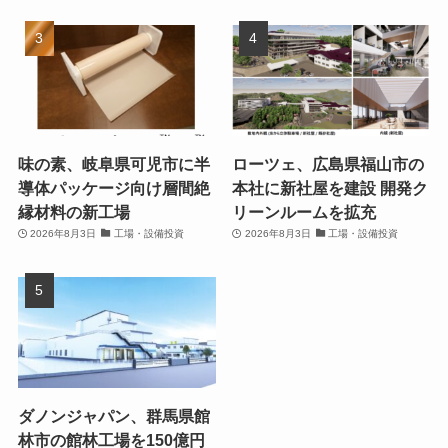
味の素、岐阜県可児市に半
ローツェ、広島県福山市の
導体パッケージ向け層間絶
本社に新社屋を建設 開発ク
縁材料の新工場
リーンルームを拡充
2026年8月3日
工場・設備投資
2026年8月3日
工場・設備投資
ダノンジャパン、群馬県館
林市の館林工場を150億円