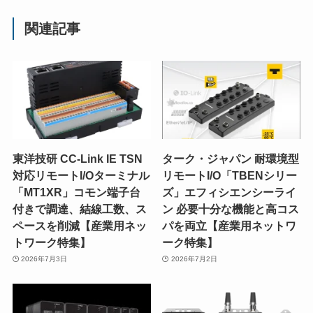
関連記事
東洋技研 CC-Link IE TSN
ターク・ジャパン 耐環境型
対応リモートI/Oターミナル
リモートI/O「TBENシリー
「MT1XR」コモン端子台
ズ」エフィシエンシーライ
付きで調達、結線工数、ス
ン 必要十分な機能と高コス
ペースを削減【産業用ネッ
パを両立【産業用ネットワ
トワーク特集】
ーク特集】
2026年7月3日
2026年7月2日