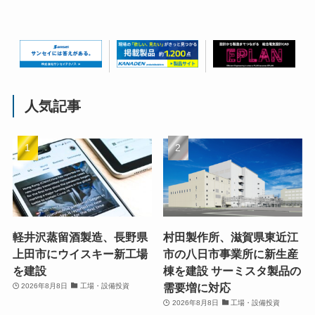
人気記事
軽井沢蒸留酒製造、長野県
村田製作所、滋賀県東近江
上田市にウイスキー新工場
市の八日市事業所に新生産
を建設
棟を建設 サーミスタ製品の
需要増に対応
2026年8月8日
工場・設備投資
2026年8月8日
工場・設備投資