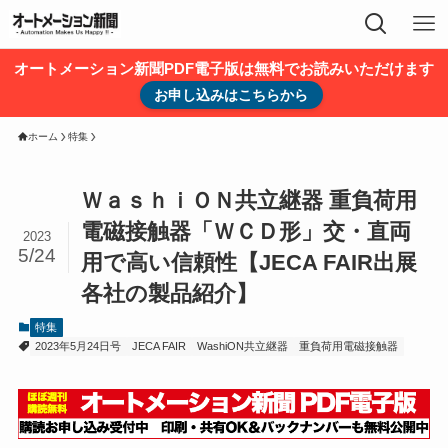
オートメーション新聞PDF電子版は無料でお読みいただけます
お申し込みはこちらから
ホーム
特集
ＷａｓｈｉＯＮ共立継器 重負荷用
電磁接触器「ＷＣＤ形」交・直両
2023
5/24
用で高い信頼性【JECA FAIR出展
各社の製品紹介】
特集
2023年5月24日号
JECA FAIR
WashiON共立継器
重負荷用電磁接触器