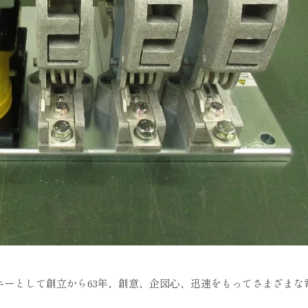
パニーとして創立から63年、創意、企図心、迅速をもってさまざまな