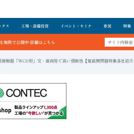
ックス
工場・設備投資
イベント・セミナ
市況
特集
用電磁接触器「WCD形」交・直両用で高い信頼性【電磁開閉器特集各社紹介