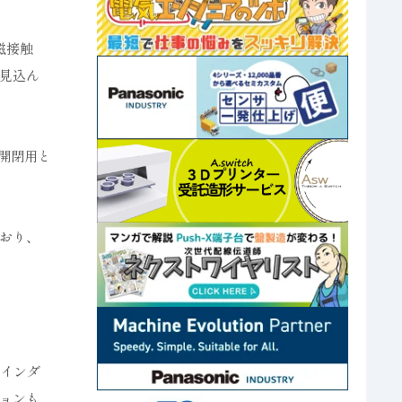
磁接触
見込ん
荷開閉用と
おり、
高インダ
ョンも