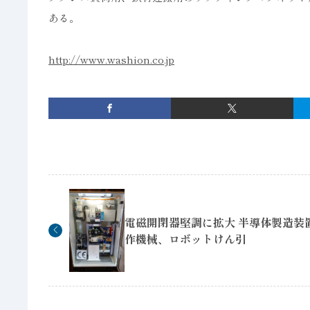
ある。
http://www.washion.co.jp
電磁開閉器堅調に拡大 半導体製造装
作機械、ロボットけん引