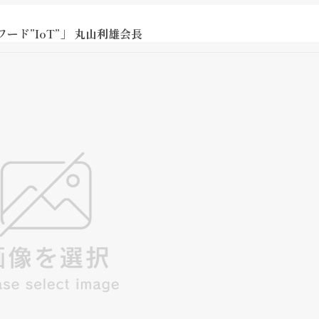
ド”IoT”」 丸山利雄会長