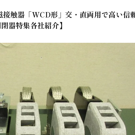
電磁接触器「WCD形」交・直両用で高い信
開閉器特集各社紹介】