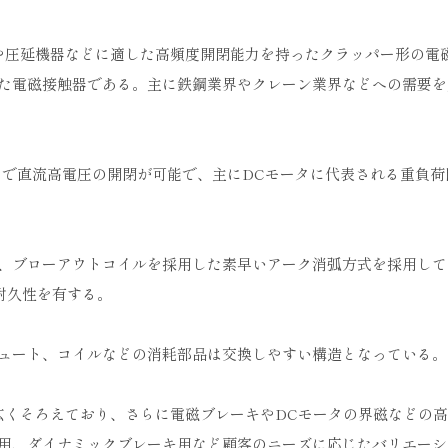
や圧延機器などに適した高頻度開閉能力を持ったクラッパー形の電
た電磁接触器である。主に鉄鋼業界やクレーン業界などへの需要を
Vまで直流高電圧の開閉が可能で、主にDCモータに代表される重負
、ブローアウトコイルを採用した素早いアーク消弧方式を採用して
耐久性を有する。
ュート、コイルなどの消耗部品は交換しやすい構造となっている。
幅広くそろえており、さらに電磁ブレーキやDCモータの界磁などの
用、ダイナミックブレーキ用など顧客のニーズに応じたバリエーシ