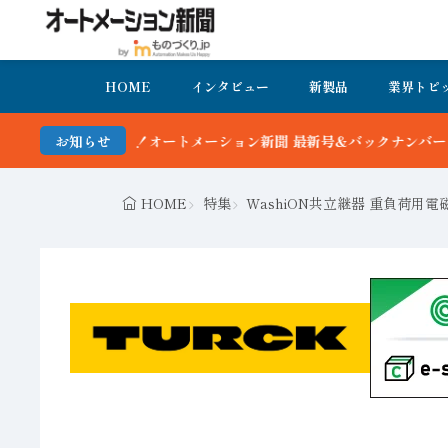
HOME
インタビュー
新製品
業界トピ
ーション新聞 最新号＆バックナンバーを無料で公開中 詳細はこちら
お知らせ
HOME
特集
WashiON共立継器 重負荷