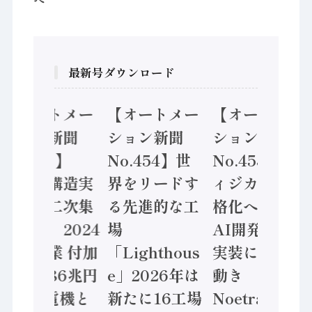
最新号ダウンロード
【オートメー
【オートメー
【オートメー
ション新聞
ション新聞
ション新聞
No.455】
No.454】世
No.453】フ
「経済構造実
界をリードす
ィジカルAI本
態調査二次集
る先進的な工
格化へ 国産
計結果」2024
場
AI開発や社会
年製造業 付加
「Lighthous
実装に活発な
価値額86兆円
e」2026年は
動き
/ 三菱電機と
新たに16工場
Noetra、富士