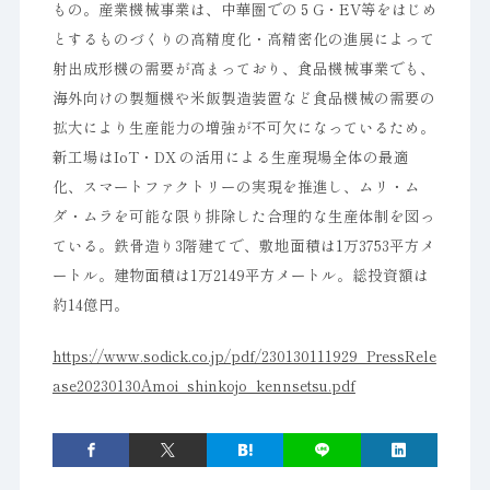
もの。産業機械事業は、中華圏での５G・EV等をはじめ
とするものづくりの高精度化・高精密化の進展によって
射出成形機の需要が高まっており、食品機械事業でも、
海外向けの製麺機や米飯製造装置など食品機械の需要の
拡大により生産能力の増強が不可欠になっているため。
新工場はIoT・DX の活用による生産現場全体の最適
化、スマートファクトリーの実現を推進し、ムリ・ム
ダ・ムラを可能な限り排除した合理的な生産体制を図っ
ている。鉄骨造り3階建てで、敷地面積は1万3753平方メ
ートル。建物面積は1万2149平方メートル。総投資額は
約14億円。
https://www.sodick.co.jp/pdf/230130111929_PressRele
ase20230130Amoi_shinkojo_kennsetsu.pdf