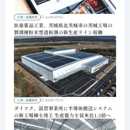
工場・設備投資
2024年4月25日
扶桑薬品工業、茨城県北茨城市の茨城工場の
製剤棟粉末型透析剤の新生産ライン稼働
工場・設備投資
2026年7月13日
ダイフク、滋賀事業所に半導体搬送システム
の新工場棟を竣工 生産能力を従来比1.3倍へ