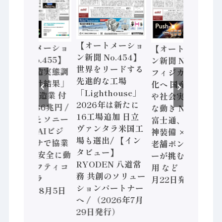
【オートメーショ
【オートメーショ
【オートメーショ
ン新聞 No.454】
ン新聞 No.455】
ン新聞 No.453】
世界をリードする
「経済構造実態調
フィジカルAI本格
先進的な工場
査二次集計結果」
化へ 国産AI開発
「Lighthouse」
2024年製造業 付
や社会実装に活発
2026年は新たに
加価値額86兆円 /
な動き Noetra、
16工場追加 日立
三菱電機とソニー
富士通、日立 / 兵
ヴァンタラ米国工
セミコン AIビジ
神装備 × HMS、
場も選出/ 【イン
ョンセンサで協業
老舗ポンプメーカ
タビュー】
/ IDEC、安全に動
ーが挑むデータ活
RYODEN 八道常
かすセーフティコ
用 など（2026年7
務 共創のソリュー
ントローラ
月22日発行）
ションパートナー
（2026年8月5日
へ / （2026年7月
発行）
29日発行）