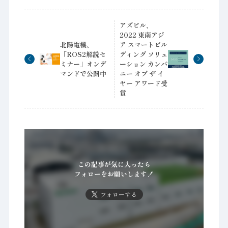
アズビル、
2022 東南アジ
北陽電機、
ア スマートビル
「ROS2解説セ
ディング ソリュ
ミナー」オンデ
ーション カンパ
マンドで公開中
ニー オブ ザ イ
ヤー アワード受
賞
この記事が気に入ったら
フォローをお願いします！
フォローする