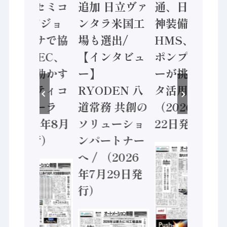
ソニーセミコ
追加 日立ヴァ
通、日立 / 兵
ン AIビジョ
ンタラ米国工
神装備 ×
ンセンサで協
場も選出/
HMS、老舗
業 / IDEC、
【インタビュ
ポンプメーカ
安全に動かす
ー】
ーが挑むデー
セーフティコ
RYODEN 八
タ活用 など
ントローラ
道常務 共創の
（2026年7月
（2026年8月
ソリューショ
22日発行）
5日発行）
ンパートナー
へ / （2026
年7月29日発
行）