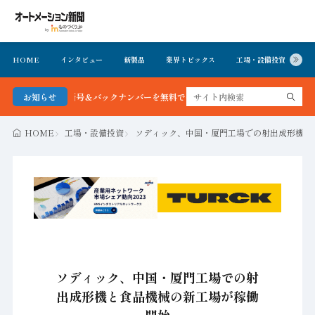
HOME
インタビュー
新製品
業界トピックス
工場・設備投資
イ
聞 最新号＆バックナンバーを無料で公開中 詳細はこちら
お知らせ
HOME
工場・設備投資
ソディック、中国・厦門工場での射出成形機と
ソディック、中国・厦門工場での射
出成形機と食品機械の新工場が稼働