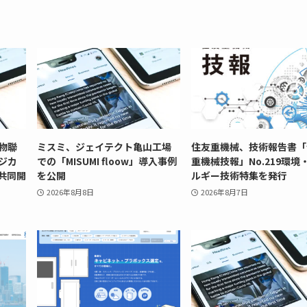
菇物聯
ミスミ、ジェイテクト亀山工場
住友重機械、技術報告書「
ジカ
での「MISUMI floow」導入事例
重機械技報」No.219環境
共同開
を公開
ルギー技術特集を発行
2026年8月8日
2026年8月7日