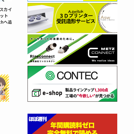
スカイ
ット
chへ追