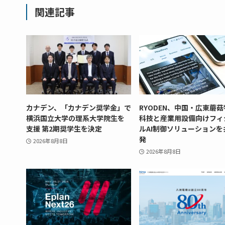
関連記事
カナデン、「カナデン奨学金」で
RYODEN、中国・広東蘑
横浜国立大学の理系大学院生を
科技と産業用設備向けフィ
支援 第2期奨学生を決定
ルAI制御ソリューションを
発
2026年8月8日
2026年8月8日