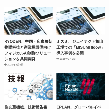
RYODEN、中国・広東蘑菇
ミスミ、ジェイテクト亀山
物聯科技と産業用設備向け
工場での「MISUMI floow」
フィジカルAI制御ソリュー
導入事例を公開
ションを共同開発
2026年8月8日
2026年8月8日
住友重機械、技術報告書
EPLAN、グローバルイベ