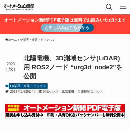
オートメーション新聞PDF電子版は無料でお読みいただけます
お申し込みはこちらから
ホーム
FA業界・企業トピックス
北陽電機、3D測域センサ(LiDAR)
2023
用 ROS2ノード “urg3d_node2”を
1/31
公開
FA業界・企業トピックス
2023年1月25日号
3D測域センサ
北陽電機
自律移動ロボット