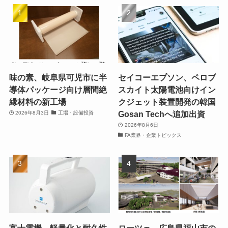
味の素、岐阜県可児市に半
セイコーエプソン、ペロブ
導体パッケージ向け層間絶
スカイト太陽電池向けイン
縁材料の新工場
クジェット装置開発の韓国
Gosan Techへ追加出資
2026年8月3日
工場・設備投資
2026年8月6日
FA業界・企業トピックス
富士電機、軽量化と耐久性
ローツェ、広島県福山市の