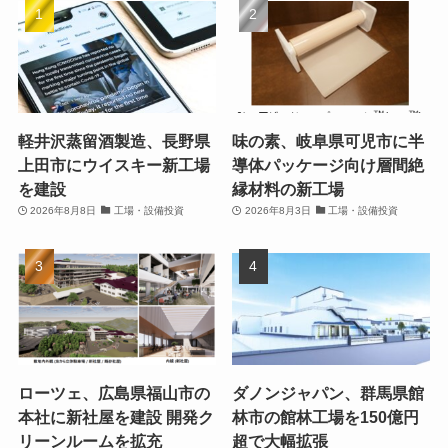
軽井沢蒸留酒製造、長野県
味の素、岐阜県可児市に半
上田市にウイスキー新工場
導体パッケージ向け層間絶
を建設
縁材料の新工場
2026年8月8日
工場・設備投資
2026年8月3日
工場・設備投資
ローツェ、広島県福山市の
ダノンジャパン、群馬県館
本社に新社屋を建設 開発ク
林市の館林工場を150億円
リーンルームを拡充
超で大幅拡張