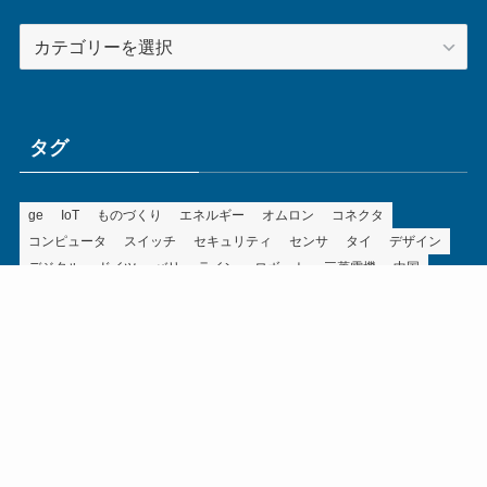
カ
テ
ゴ
リ
ー
タグ
ge
IoT
ものづくり
エネルギー
オムロン
コネクタ
コンピュータ
スイッチ
セキュリティ
センサ
タイ
デザイン
デジタル
ドイツ
バリ
ライン
ロボット
三菱電機
中国
企業
制御機器
制御盤
効率化
動向
半導体
安全
展示会
採用
接続
搬送
改善
機械
液晶
温度
無線
物流
経済産業省
自動車
製造業
見える化
輸出
通信
部品
電子部品
電気
オートメーション新聞利用規約
運営会社：ものづくり.jp株式会社